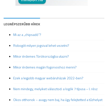
LEGNÉPSZERŰBB HÍREK
Mi az a „chipsadó”?
Robogót milyen jogsival lehet vezetni?
Mikor érdemes Törökországba utazni?
Mikor érdemes magán fogorvoshoz menni?
Ezek a legjobb magyar webáruházak 2022-ben?
Nem mindegy, melyiket választod: a logók 7 típusa – I. rész
Okos otthonok – avagy nem baj, ha úgy felejtetted a tűzhelyet