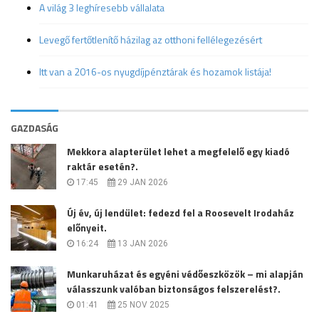
A világ 3 leghíresebb vállalata
Levegő fertőtlenítő házilag az otthoni fellélegezésért
Itt van a 2016-os nyugdíjpénztárak és hozamok listája!
GAZDASÁG
Mekkora alapterület lehet a megfelelő egy kiadó
raktár esetén?.
17:45
29 JAN 2026
Új év, új lendület: fedezd fel a Roosevelt Irodaház
előnyeit.
16:24
13 JAN 2026
Munkaruházat és egyéni védőeszközök – mi alapján
válasszunk valóban biztonságos felszerelést?.
01:41
25 NOV 2025