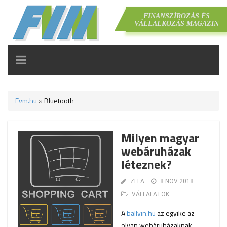
FINANSZÍROZÁS ÉS
VÁLLALKOZÁS MAGAZIN
TOGGLE
NAVIGATION
Fvm.hu
»
Bluetooth
Milyen magyar
webáruházak
léteznek?
ZITA
8 NOV 2018
VÁLLALATOK
A
ballvin.hu
az egyike az
olyan webáruházaknak,