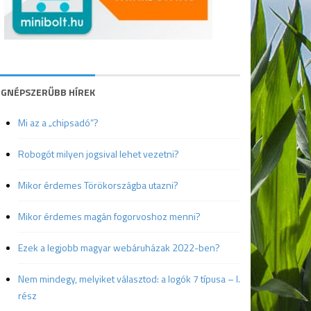
EGNÉPSZERŰBB HÍREK
Mi az a „chipsadó”?
Robogót milyen jogsival lehet vezetni?
Mikor érdemes Törökországba utazni?
Mikor érdemes magán fogorvoshoz menni?
Ezek a legjobb magyar webáruházak 2022-ben?
Nem mindegy, melyiket választod: a logók 7 típusa – I.
rész