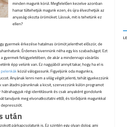
minden magunk körül. Megfelelően kezelve azonban
hamar túltehetjük magunk ezen, és újra élvezhetjük az
anyaság okozta örömöket. Lássuk, mit is tehetünk ez
ellen?
L
 Egy gyermek érkezése hatalmas örömöt jelenthet először, de
 zuhanhatunk. Érdemes kivennünk néha egy kis szabadságot. Ezt
al a gyermek felügyeletében, de akár a mindennapi vásárlás
eténk épp velünk van. Ez nagyjából annyit takar, hogy ha el is
 pelenkák
közül válogassunk. Figyeljünk oda magunkra,
ccot. Anyának lenni nem a világ végét jelenti, tehát igyekezzünk
 van átadni párunknak a kicsit, szervezzünk külön programot
 hátrahagyjuk régi identitásunk és csak anyaként gondolunk
hát tanuljunk meg elvonatkoztatni ettől, és törődjünk magunkkal
i depressziót.
s után
zokott párkapcsolatunk is. Ez szintén egy olyan dolog, ami