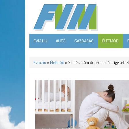
FVM.HU
AUTÓ
GAZDASÁG
ÉLETMÓD
Fvm.hu
»
Életmód
»
Szülés utáni depresszió – így tehet