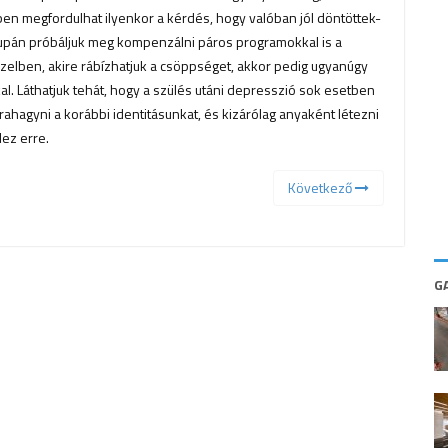
en megfordulhat ilyenkor a kérdés, hogy valóban jól döntöttek-
csupán próbáljuk meg kompenzálni páros programokkal is a
özelben, akire rábízhatjuk a csöppséget, akkor pedig ugyanúgy
l. Láthatjuk tehát, hogy a szülés utáni depresszió sok esetben
ahagyni a korábbi identitásunkat, és kizárólag anyaként létezni
ez erre.
Következő
G