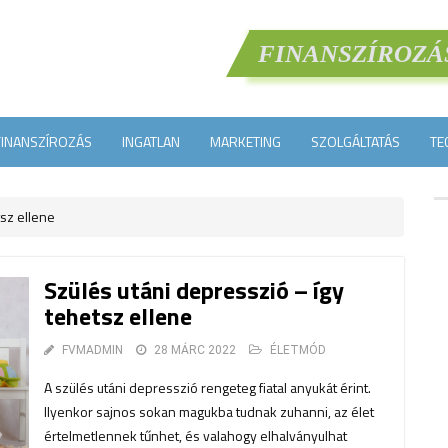
FINANSZÍROZÁ
FINANSZÍROZÁS
INGATLAN
MARKETING
SZOLGÁLTATÁS
TE
sz ellene
Szülés utáni depresszió – így
tehetsz ellene
FVMADMIN
28 MÁRC 2022
ÉLETMÓD
A szülés utáni depresszió rengeteg fiatal anyukát érint.
Ilyenkor sajnos sokan magukba tudnak zuhanni, az élet
értelmetlennek tűnhet, és valahogy elhalványulhat