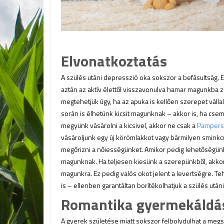
Elvonatkoztatás
A szülés utáni depresszió oka sokszor a befásultság.
aztán az aktív élettől visszavonulva hamar magunkba
megtehetjük úgy, ha az apuka is kellően szerepet váll
során is élhetünk kicsit magunknak – akkor is, ha csem
megyünk vásárolni a kicsivel, akkor ne csak a
Pampers
vásároljunk egy új körömlakkot vagy bármilyen sminkcu
megőrizni a nőiességünket. Amikor pedig lehetőségünk
magunknak. Ha teljesen kiesünk a szerepünkből, akkor
magunkra. Ez pedig valós okot jelent a levertségre. Te
is – ellenben garantáltan borítékolhatjuk a szülés után
Romantika gyermekáldá
A gyerek születése miatt sokszor felbolydulhat a megs