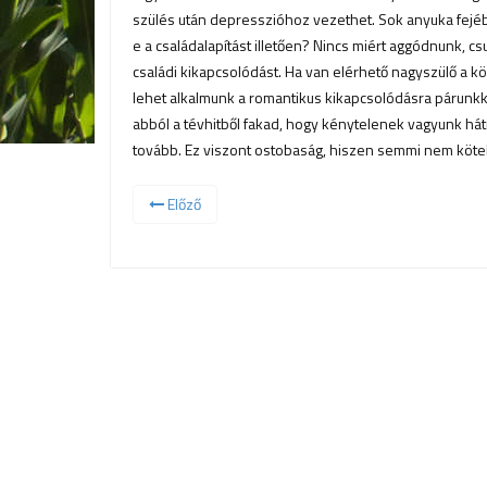
szülés után depresszióhoz vezethet. Sok anyuka fejéb
e a családalapítást illetően? Nincs miért aggódnunk, 
családi kikapcsolódást. Ha van elérhető nagyszülő a k
lehet alkalmunk a romantikus kikapcsolódásra párunkka
abból a tévhitből fakad, hogy kénytelenek vagyunk hátr
tovább. Ez viszont ostobaság, hiszen semmi nem kötel
Előző