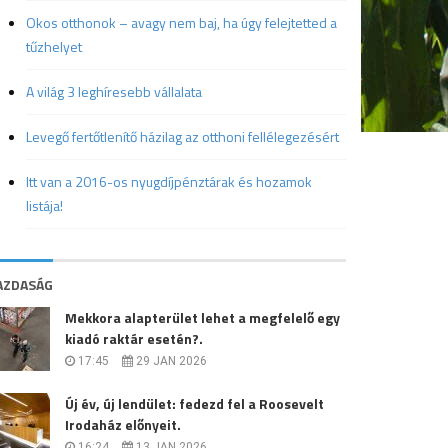
Okos otthonok – avagy nem baj, ha úgy felejtetted a
tűzhelyet
A világ 3 leghíresebb vállalata
Levegő fertőtlenítő házilag az otthoni fellélegezésért
Itt van a 2016-os nyugdíjpénztárak és hozamok
listája!
AZDASÁG
Mekkora alapterület lehet a megfelelő egy
kiadó raktár esetén?.
17:45
29 JAN 2026
Új év, új lendület: fedezd fel a Roosevelt
Irodaház előnyeit.
16:24
13 JAN 2026