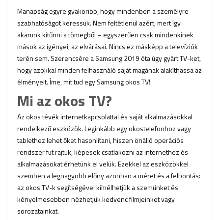
Manapság egyre gyakoribb, hogy mindenben a személyre
szabhatóságot keressük. Nem feltétlenül azért, mert így
akarunk kitűnni a tömegből – egyszerűen csak mindenkinek
mások az igényei, az elvárásai. Nincs ez másképp a televíziók
terén sem. Szerencsére a Samsung 2019 óta úgy gyárt TV-ket,
hogy azokkal minden felhasználó saját magának alakíthassa az
élményeit. Íme, mit tud egy Samsung okos TV!
Mi az okos TV?
Az okos tévék internetkapcsolattal és saját alkalmazásokkal
rendelkező eszközök. Leginkább egy okostelefonhoz vagy
tablethez lehet őket hasonlítani, hiszen önálló operációs
rendszer fut rajtuk, képesek csatlakozni az internethez és
alkalmazásokat érhetünk el velük. Ezekkel az eszközökkel
szemben a legnagyobb előny azonban a méret és a felbontás:
az okos TV-k segítségével kímélhetjük a szemünket és
kényelmesebben nézhetjük kedvenc filmjeinket vagy
sorozatainkat.