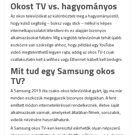
Okost TV vs. hagyományos
Az okos televíziókat az különbözteti meg a hagyományostól,
hogy külső segítség – boksz vagy stick – nélkül is képes
internetkapcsolatot létesíteni és ez alapján bizonyos
alkalmazásokat futtatni. Míg a legtöbb televíziónak tehát újabb
eszközre van szüksége ahhoz, hogy például egy YouTube
videó megtekinthető legyen rajta, addig az okos TV-t csak
csatlakoztatni kell a wifihez vagy Ethernet-kábelt kell bedugni.
Mit tud egy Samsung okos
TV?
A Samsung 2019 óta csakis okos televíziókat gyárt, így ma már
minden eszközük megegyezik bizonyos dolgokban. A fent
említett módon interneteléréssel rendelkeznek, illetve saját
alkalmazásaik vannak, amelyeket általában filmek, sorozatok,
videók nézésére használhatunk.
A Samsung okos TV-ken keresztül elérhetők olyan népszerű