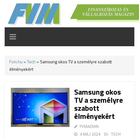
FINANSZÍROZÁS ÉS
VÁLLALKOZÁS MAGAZIN
TOGGLE
NAVIGATION
Fvm.hu
»
Tech
»
Samsung okos TV a személyre szabott
élményekért
Samsung okos
TV a személyre
szabott
élményekért
FVMADMIN
4 MÁJ 2024
TECH