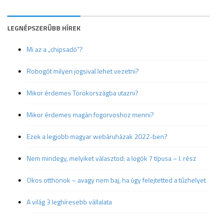
LEGNÉPSZERŰBB HÍREK
Mi az a „chipsadó”?
Robogót milyen jogsival lehet vezetni?
Mikor érdemes Törökországba utazni?
Mikor érdemes magán fogorvoshoz menni?
Ezek a legjobb magyar webáruházak 2022-ben?
Nem mindegy, melyiket választod: a logók 7 típusa – I. rész
Okos otthonok – avagy nem baj, ha úgy felejtetted a tűzhelyet
A világ 3 leghíresebb vállalata