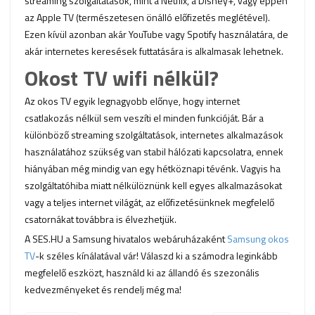
streaming szolgáltatások, mint a Netflix, a Disney+, vagy éppen
az Apple TV (természetesen önálló előfizetés meglétével).
Ezen kívül azonban akár YouTube vagy Spotify használatára, de
akár internetes keresések futtatására is alkalmasak lehetnek.
Okost TV wifi nélkül?
Az okos TV egyik legnagyobb előnye, hogy internet
csatlakozás nélkül sem veszíti el minden funkcióját. Bár a
különböző streaming szolgáltatások, internetes alkalmazások
használatához szükség van stabil hálózati kapcsolatra, ennek
hiányában még mindig van egy hétköznapi tévénk. Vagyis ha
szolgáltatóhiba miatt nélkülöznünk kell egyes alkalmazásokat
vagy a teljes internet világát, az előfizetésünknek megfelelő
csatornákat továbbra is élvezhetjük.
A SES.HU a Samsung hivatalos webáruházaként
Samsung okos
TV
-k széles kínálatával vár! Válaszd ki a számodra leginkább
megfelelő eszközt, használd ki az állandó és szezonális
kedvezményeket és rendelj még ma!