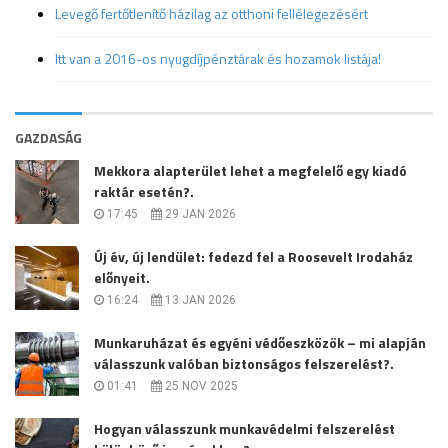
Levegő fertőtlenítő házilag az otthoni fellélegezésért
Itt van a 2016-os nyugdíjpénztárak és hozamok listája!
GAZDASÁG
Mekkora alapterület lehet a megfelelő egy kiadó
raktár esetén?.
17:45
29 JAN 2026
Új év, új lendület: fedezd fel a Roosevelt Irodaház
előnyeit.
16:24
13 JAN 2026
Munkaruházat és egyéni védőeszközök – mi alapján
válasszunk valóban biztonságos felszerelést?.
01:41
25 NOV 2025
Hogyan válasszunk munkavédelmi felszerelést