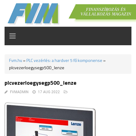
FINANSZÍROZÁS ÉS
VÁLLALKOZÁS MAGAZIN
TOGGLE
NAVIGATION
Fvm.hu
»
PLC vezérlés: a hardver 5 fő komponense
»
plcvezerloegysegp500_lenze
plcvezerloegysegp500_lenze
FVMADMIN
17 AUG 2022