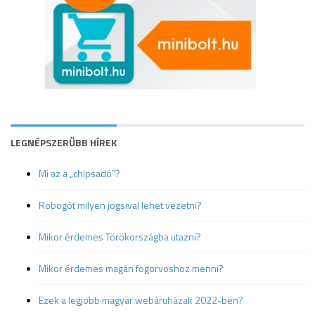
LEGNÉPSZERŰBB HÍREK
Mi az a „chipsadó”?
Robogót milyen jogsival lehet vezetni?
Mikor érdemes Törökországba utazni?
Mikor érdemes magán fogorvoshoz menni?
Ezek a legjobb magyar webáruházak 2022-ben?