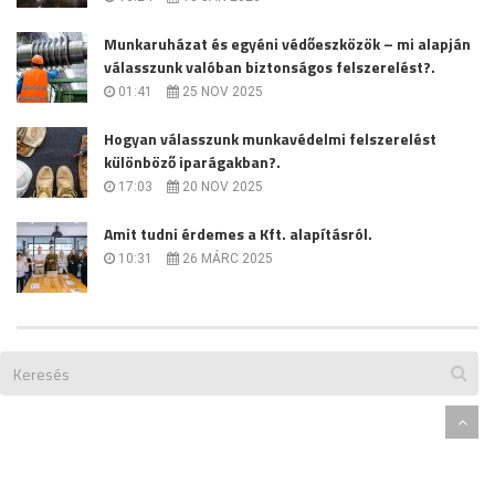
Munkaruházat és egyéni védőeszközök – mi alapján
válasszunk valóban biztonságos felszerelést?.
01:41
25 NOV 2025
Hogyan válasszunk munkavédelmi felszerelést
különböző iparágakban?.
17:03
20 NOV 2025
Amit tudni érdemes a Kft. alapításról.
10:31
26 MÁRC 2025
Designed By
Themeum