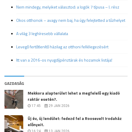
Nem mindegy, melyiket választod: a logók 7 típusa – I. rész
Okos otthonok – avagy nem baj, ha úgy felejtetted a tűzhelyet
A világ 3 leghíresebb vállalata
Levegő fertőtlenítő házilag az otthoni fellélegezésért
Itt van a 2016-os nyugdíjpénztárak és hozamok listája!
GAZDASÁG
Mekkora alapterület lehet a megfelelő egy kiadó
raktár esetén?.
17:45
29 JAN 2026
Új év, új lendület: fedezd fel a Roosevelt Irodaház
előnyeit.
16:24
13 JAN 2026