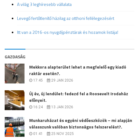
A világ 3 leghíresebb vállalata
Levegő fertőtlenítő házilag az otthoni fellélegezésért
Itt van a 2016-os nyugdíjpénztárak és hozamok listája!
GAZDASÁG
Mekkora alapterület lehet a megfelelő egy kiadó
raktár esetén?.
17:45
29 JAN 2026
Új év, új lendület: fedezd fel a Roosevelt Irodaház
előnyeit.
16:24
13 JAN 2026
Munkaruházat és egyéni védőeszközök – mi alapján
válasszunk valóban biztonságos felszerelést?.
01:41
25 NOV 2025