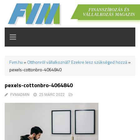
FINANSZÍROZÁS ÉS
VÁLLALKOZÁS MAGAZIN
TOGGLE
NAVIGATION
Fvm.hu
»
Otthonról vállalkoznál? Ezekre lesz szükséged hozzá
»
pexels-cottonbro-4064840
pexels-cottonbro-4064840
FVMADMIN
25 MÁRC 2022