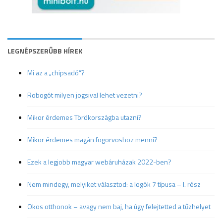
LEGNÉPSZERŰBB HÍREK
Mi az a „chipsadó”?
Robogót milyen jogsival lehet vezetni?
Mikor érdemes Törökországba utazni?
Mikor érdemes magán fogorvoshoz menni?
Ezek a legjobb magyar webáruházak 2022-ben?
Nem mindegy, melyiket választod: a logók 7 típusa – I. rész
Okos otthonok – avagy nem baj, ha úgy felejtetted a tűzhelyet