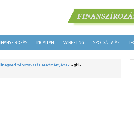
FINANSZÍROZÁ
FINANSZÍROZÁS
INGATLAN
MARKETING
SZOLGÁLTATÁS
TE
bulinegyed népszavazás eredményének
»
girl-