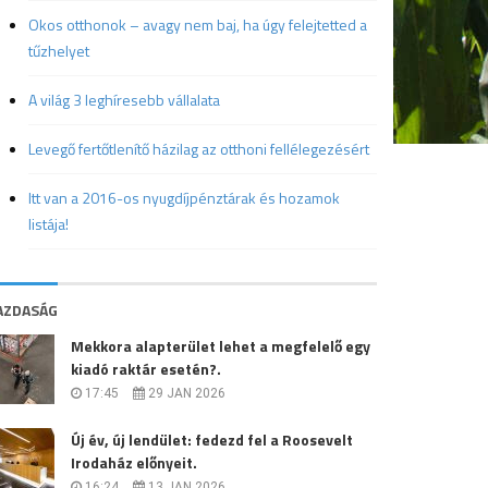
Okos otthonok – avagy nem baj, ha úgy felejtetted a
tűzhelyet
A világ 3 leghíresebb vállalata
Levegő fertőtlenítő házilag az otthoni fellélegezésért
Itt van a 2016-os nyugdíjpénztárak és hozamok
listája!
AZDASÁG
Mekkora alapterület lehet a megfelelő egy
kiadó raktár esetén?.
17:45
29 JAN 2026
Új év, új lendület: fedezd fel a Roosevelt
Irodaház előnyeit.
16:24
13 JAN 2026