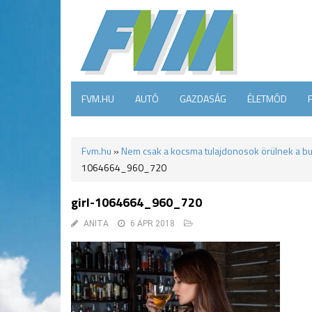
FVM.HU
AUTÓ
GAZDASÁG
ÉLETMÓD
Fvm.hu
»
Nem csak a kocsma tulajdonosok örülnek a 
1064664_960_720
girl-1064664_960_720
ANITA
6 ÁPR 2018