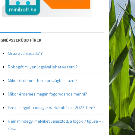
EGNÉPSZERŰBB HÍREK
Mi az a „chipsadó”?
Robogót milyen jogsival lehet vezetni?
Mikor érdemes Törökországba utazni?
Mikor érdemes magán fogorvoshoz menni?
Ezek a legjobb magyar webáruházak 2022-ben?
Nem mindegy, melyiket választod: a logók 7 típusa – I.
rész