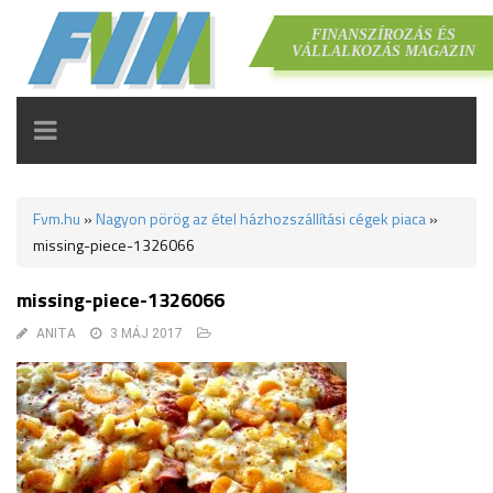
FINANSZÍROZÁS ÉS
VÁLLALKOZÁS MAGAZIN
TOGGLE
NAVIGATION
Fvm.hu
»
Nagyon pörög az étel házhozszállítási cégek piaca
»
missing-piece-1326066
missing-piece-1326066
ANITA
3 MÁJ 2017