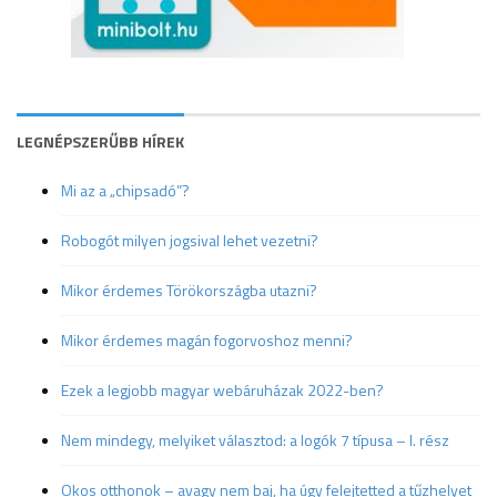
LEGNÉPSZERŰBB HÍREK
Mi az a „chipsadó”?
Robogót milyen jogsival lehet vezetni?
Mikor érdemes Törökországba utazni?
Mikor érdemes magán fogorvoshoz menni?
Ezek a legjobb magyar webáruházak 2022-ben?
Nem mindegy, melyiket választod: a logók 7 típusa – I. rész
Okos otthonok – avagy nem baj, ha úgy felejtetted a tűzhelyet