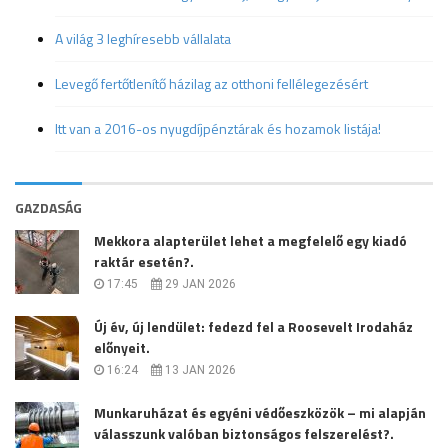
A világ 3 leghíresebb vállalata
Levegő fertőtlenítő házilag az otthoni fellélegezésért
Itt van a 2016-os nyugdíjpénztárak és hozamok listája!
GAZDASÁG
Mekkora alapterület lehet a megfelelő egy kiadó
raktár esetén?.
17:45
29 JAN 2026
Új év, új lendület: fedezd fel a Roosevelt Irodaház
előnyeit.
16:24
13 JAN 2026
Munkaruházat és egyéni védőeszközök – mi alapján
válasszunk valóban biztonságos felszerelést?.