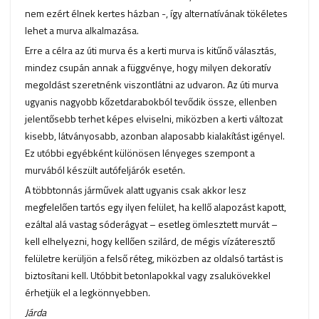
nem ezért élnek kertes házban -, így alternatívának tökéletes
lehet a murva alkalmazása.
Erre a célra az úti murva és a kerti murva is kitűnő választás,
mindez csupán annak a függvénye, hogy milyen dekoratív
megoldást szeretnénk viszontlátni az udvaron. Az úti murva
ugyanis nagyobb kőzetdarabokból tevődik össze, ellenben
jelentősebb terhet képes elviselni, miközben a kerti változat
kisebb, látványosabb, azonban alaposabb kialakítást igényel.
Ez utóbbi egyébként különösen lényeges szempont a
murvából készült autófeljárók esetén.
A többtonnás járművek alatt ugyanis csak akkor lesz
megfelelően tartós egy ilyen felület, ha kellő alapozást kapott,
ezáltal alá vastag sóderágyat – esetleg ömlesztett murvát –
kell elhelyezni, hogy kellően szilárd, de mégis vízáteresztő
felületre kerüljön a felső réteg, miközben az oldalsó tartást is
biztosítani kell. Utóbbit betonlapokkal vagy zsalukövekkel
érhetjük el a legkönnyebben.
Járda