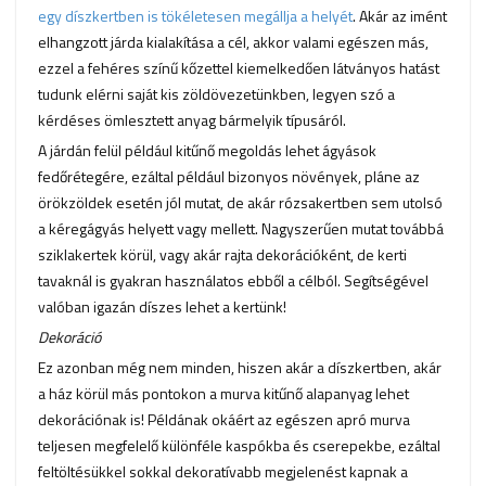
egy díszkertben is tökéletesen megállja a helyét
. Akár az imént
elhangzott járda kialakítása a cél, akkor valami egészen más,
ezzel a fehéres színű kőzettel kiemelkedően látványos hatást
tudunk elérni saját kis zöldövezetünkben, legyen szó a
kérdéses ömlesztett anyag bármelyik típusáról.
A járdán felül például kitűnő megoldás lehet ágyások
fedőrétegére, ezáltal például bizonyos növények, pláne az
örökzöldek esetén jól mutat, de akár rózsakertben sem utolsó
a kéregágyás helyett vagy mellett. Nagyszerűen mutat továbbá
sziklakertek körül, vagy akár rajta dekorációként, de kerti
tavaknál is gyakran használatos ebből a célból. Segítségével
valóban igazán díszes lehet a kertünk!
Dekoráció
Ez azonban még nem minden, hiszen akár a díszkertben, akár
a ház körül más pontokon a murva kitűnő alapanyag lehet
dekorációnak is! Példának okáért az egészen apró murva
teljesen megfelelő különféle kaspókba és cserepekbe, ezáltal
feltöltésükkel sokkal dekoratívabb megjelenést kapnak a