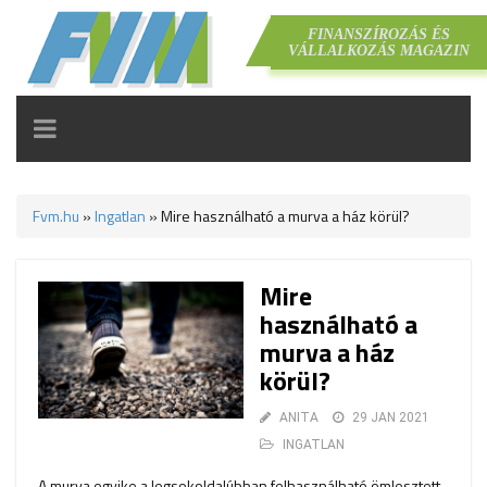
FINANSZÍROZÁS ÉS
VÁLLALKOZÁS MAGAZIN
TOGGLE
NAVIGATION
Fvm.hu
»
Ingatlan
»
Mire használható a murva a ház körül?
Mire
használható a
murva a ház
körül?
ANITA
29 JAN 2021
INGATLAN
A murva egyike a legsokoldalúbban felhasználható ömlesztett