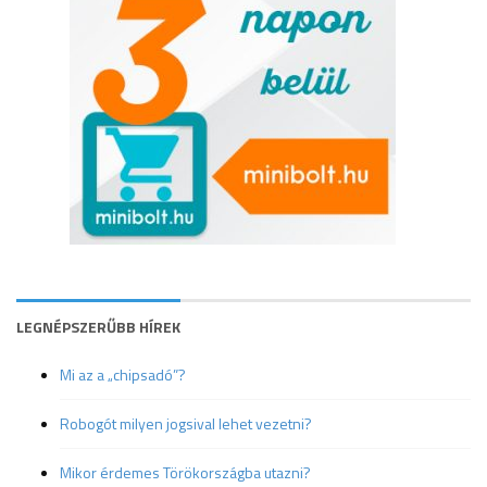
LEGNÉPSZERŰBB HÍREK
Mi az a „chipsadó”?
Robogót milyen jogsival lehet vezetni?
Mikor érdemes Törökországba utazni?