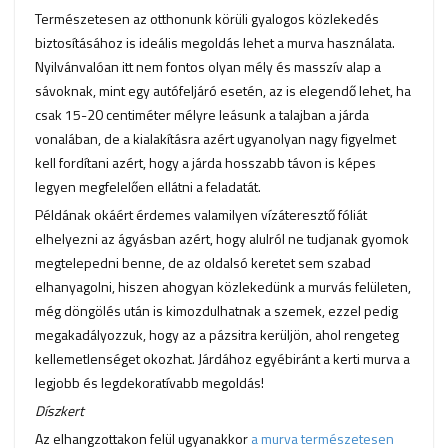
Természetesen az otthonunk körüli gyalogos közlekedés
biztosításához is ideális megoldás lehet a murva használata.
Nyilvánvalóan itt nem fontos olyan mély és masszív alap a
sávoknak, mint egy autófeljáró esetén, az is elegendő lehet, ha
csak 15-20 centiméter mélyre leásunk a talajban a járda
vonalában, de a kialakításra azért ugyanolyan nagy figyelmet
kell fordítani azért, hogy a járda hosszabb távon is képes
legyen megfelelően ellátni a feladatát.
Példának okáért érdemes valamilyen vízáteresztő fóliát
elhelyezni az ágyásban azért, hogy alulról ne tudjanak gyomok
megtelepedni benne, de az oldalsó keretet sem szabad
elhanyagolni, hiszen ahogyan közlekedünk a murvás felületen,
még döngölés után is kimozdulhatnak a szemek, ezzel pedig
megakadályozzuk, hogy az a pázsitra kerüljön, ahol rengeteg
kellemetlenséget okozhat. Járdához egyébiránt a kerti murva a
legjobb és legdekoratívabb megoldás!
Díszkert
Az elhangzottakon felül ugyanakkor
a murva természetesen