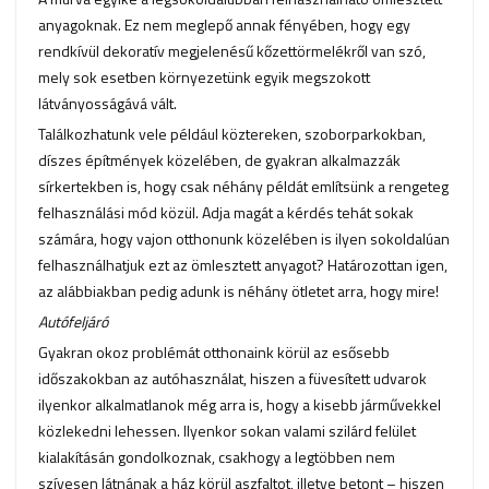
anyagoknak. Ez nem meglepő annak fényében, hogy egy
rendkívül dekoratív megjelenésű kőzettörmelékről van szó,
mely sok esetben környezetünk egyik megszokott
látványosságává vált.
Találkozhatunk vele például köztereken, szoborparkokban,
díszes építmények közelében, de gyakran alkalmazzák
sírkertekben is, hogy csak néhány példát említsünk a rengeteg
felhasználási mód közül. Adja magát a kérdés tehát sokak
számára, hogy vajon otthonunk közelében is ilyen sokoldalúan
felhasználhatjuk ezt az ömlesztett anyagot? Határozottan igen,
az alábbiakban pedig adunk is néhány ötletet arra, hogy mire!
Autófeljáró
Gyakran okoz problémát otthonaink körül az esősebb
időszakokban az autóhasználat, hiszen a füvesített udvarok
ilyenkor alkalmatlanok még arra is, hogy a kisebb járművekkel
közlekedni lehessen. Ilyenkor sokan valami szilárd felület
kialakításán gondolkoznak, csakhogy a legtöbben nem
szívesen látnának a ház körül aszfaltot, illetve betont – hiszen