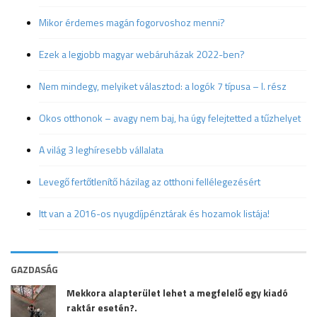
Mikor érdemes magán fogorvoshoz menni?
Ezek a legjobb magyar webáruházak 2022-ben?
Nem mindegy, melyiket választod: a logók 7 típusa – I. rész
Okos otthonok – avagy nem baj, ha úgy felejtetted a tűzhelyet
A világ 3 leghíresebb vállalata
Levegő fertőtlenítő házilag az otthoni fellélegezésért
Itt van a 2016-os nyugdíjpénztárak és hozamok listája!
GAZDASÁG
Mekkora alapterület lehet a megfelelő egy kiadó
raktár esetén?.