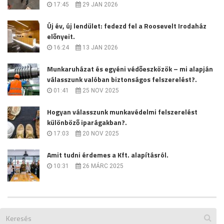
17:45
29 JAN 2026
Új év, új lendület: fedezd fel a Roosevelt Irodaház
előnyeit.
16:24
13 JAN 2026
Munkaruházat és egyéni védőeszközök – mi alapján
válasszunk valóban biztonságos felszerelést?.
01:41
25 NOV 2025
Hogyan válasszunk munkavédelmi felszerelést
különböző iparágakban?.
17:03
20 NOV 2025
Amit tudni érdemes a Kft. alapításról.
10:31
26 MÁRC 2025