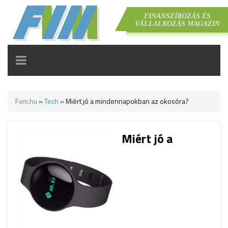
FINANSZÍROZÁS ÉS
VÁLLALKOZÁS MAGAZIN
TOGGLE
NAVIGATION
Fvm.hu
»
Tech
»
Miért jó a mindennapokban az okosóra?
Miért jó a