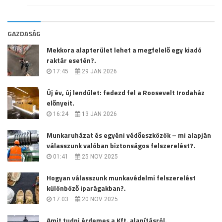
GAZDASÁG
Mekkora alapterület lehet a megfelelő egy kiadó
raktár esetén?.
17:45
29 JAN 2026
Új év, új lendület: fedezd fel a Roosevelt Irodaház
előnyeit.
16:24
13 JAN 2026
Munkaruházat és egyéni védőeszközök – mi alapján
válasszunk valóban biztonságos felszerelést?.
01:41
25 NOV 2025
Hogyan válasszunk munkavédelmi felszerelést
különböző iparágakban?.
17:03
20 NOV 2025
Amit tudni érdemes a Kft. alapításról.