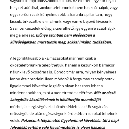
vagyunk kompromisszumokat kötni. Az életben egy sor olyan
helyzet adódhat, amikor telefonunkat nem használhatjuk, vagy
egyszerűen csak kényelmesebb a karunkra pillantani, hogy
lássuk, érkezett-e e-mail-ünk, vagy van-e bejövő hívásunk.
Számos készülék előlapja cserélhető, így egyénre szabhatjuk
megjelenését.
Előnye azonban nem elsősorban a
külsőségekben mutatkozik meg, sokkal inkább tudásában.
A legpraktikusabb alkalmazásokat már nem csak a
okostelefonunkra telepíthetjük, hanem a kezünkön bármikor
nálunk levő okosórára is. Gondolt már arra, milyen kényelmes
lenne ételt rendelni ilyen módon? A forgalmas csomópontok
figyelemmel követése legalább olyan hasznos lehet a
mindennapokban, mint a menetrendek elérése.
Már az olcsó
kategóriás készülékeknek is bővíthetjük memóriáját
,
mérhetjük segítségével a hőmérsékletet, az UV sugárzás
erősségét, de akár egészségünk érdekében is sokat tehetünk
velük.
Pulzusunk folyamatos figyelemmel követésén túl a napi
folyadékbevitelre való figyelmeztetés is olyan hasznos