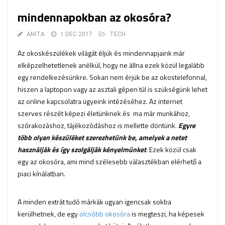
mindennapokban az okosóra?
ANITA
1 DEC 2017
TECH
Az okoskészülékek világát éljük és mindennapjaink már
elképzelhetetlenek anélkül, hogy ne állna ezek közül legalább
egy rendelkezésünkre. Sokan nem érjük be az okostelefonnal,
hiszen a laptopon vagy az asztali gépen túl is szükségünk lehet
az online kapcsolatra ügyeink intézéséhez. Az internet
szerves részét képezi életünknek és ma már munkához,
szórakozáshoz, tájékozódáshoz is mellette döntünk.
Egyre
több olyan készüléket szerezhetünk be, amelyek a netet
használják és így szolgálják kényelmünket
. Ezek közül csak
egy az okosóra, ami mind szélesebb választékban elérhető a
piaci kínálatban.
A minden extrát tudó márkák ugyan igencsak sokba
kerülhetnek, de egy
olcsóbb okosóra
is megteszi, ha képesek