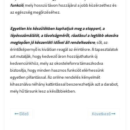
funkció
, mely hosszú távon hozzájárul a jobb közérzethez és
az egészség megőrzéséhez.
Egyetlen kis készülékben kaphatjuk meg a stoppert, a
lépésszámálálót, a távolságmérőt, ráadásul a legtöbb okosóra
meglepően jó készenléti idővel áll rendelkezésre
, sőt, az
érintőképernyő is kiválóan reagál az érintésre. A tapasztalatok
azt mutatják, hogy kedvező áron hozzájuthatunk új
kedvencünkhöz, mely az okostelefonra támaszkodva
biztosítja, hogy minden hasznos funkciót elérhessünk
egyetlen pillantással. Az online rendelés kényelmét
kihasználva néhány kattintással beszerezhetjük azt a darabot,
mely hű társunk lesz a későbbiekben.
Előző
Következő