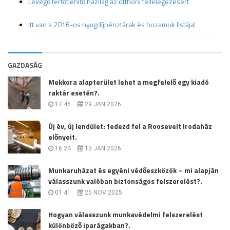
Levegő fertőtlenítő házilag az otthoni fellélegezésért
Itt van a 2016-os nyugdíjpénztárak és hozamok listája!
GAZDASÁG
Mekkora alapterület lehet a megfelelő egy kiadó
raktár esetén?.
17:45
29 JAN 2026
Új év, új lendület: fedezd fel a Roosevelt Irodaház
előnyeit.
16:24
13 JAN 2026
Munkaruházat és egyéni védőeszközök – mi alapján
válasszunk valóban biztonságos felszerelést?.
01:41
25 NOV 2025
Hogyan válasszunk munkavédelmi felszerelést
különböző iparágakban?.