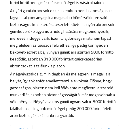
forint körül pedig már csúcsminőséget is vásárolhatunk.
A nyári gumiabroncsok ezzel szemben nem biztonságosak a
fagyott talajon: anyaguk a magasabb hőmérsékleten való
biztonságos közlekedést teszi lehetővé – a nyári abroncsok
gumikeveréke ugyanis a hideg hatására megkeményedik,
merevvé, rideggé válik. Ezen tulajdonsága miatt nem tapad
megfelelően az csúszós felülethez, így pedig könnyedén
bekövetkezhet a baj. A nyári gumik ára szintén 5000 forinttól
kezdődik, azonban 310 000 forintért csúcskategóriás
abroncsokat is találunk a piacon.
A négyévszakos gumi hidegben és melegben is megállja a
helyét, így sok sofőr emellett teszi le a voksát. Előnye, hogy
gazdaságos, hiszen nem kell félévente megfizetni a szerelő
munkadíját, azonban biztonságosságáról már megoszlanak a
vélemények. Négyévszakos gumit ugyancsak 4-5000 forinttól
találhatunk, a legjobb minőséget pedig 200 000 forint feletti
áron biztosítják számunkra a gyártók.