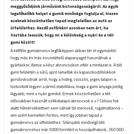
meggyőződjünk járművünk biztonságosságáról. Az egyik
legelőkelőbb helyet a gumik minősége foglalja el, hiszen
ezeknek köszönhetően tapad megfelelően az autó az
útfelülethez. Kezdő sofőrként azonban nem árt, ha
tisztába tesszük, hogy mi a különbség a nyári és a téli
gumi között!
A kétféle gumiabroncs legfőképpen abban tér el egymástól,
hogy más és más összetételű alapanyagot használnak a
gyártáskor, illetve a kész abroncsokon eltér a mintázat is. A téli
gumi felületén a sűrű, apró lamellák és kapaszkodóblokkok
gondoskodnak arról, hogy a hideg, csúszós, jeges talajon is
biztosított legyen a jármű stabilitása, maga a gumi anyaga pedig
lágyabb, mint a nyári gumiké. Ennek köszönhetően a téli
időszakban használt szilikátalapú abroncsok a +7 Celsius fok
alatti hőmérsékletben sem válnak túl merevvé, rugalmatlanná –
ami azért kiemelten fontos, mert így jobban tapad a
gumiabroncs az útfelülethez. Silányabb minőségű téli
gumiabroncshoz már 5000 forintért is hozzájuthatunk, 260 000