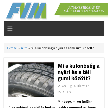
FINANSZÍROZÁS ÉS
VÁLLALKOZÁS MAGAZIN
TOGGLE
NAVIGATION
Fvm.hu
»
Autó
»
Mi a különbség a nyári és a téli gumi között?
Mi a különbség a
nyári és a téli
gumi között?
AGI
6 JÚL 2017
AUTÓ
Mindegy, mikor kelünk
útra autóval, az első és legfontosabb szempont az, hogy