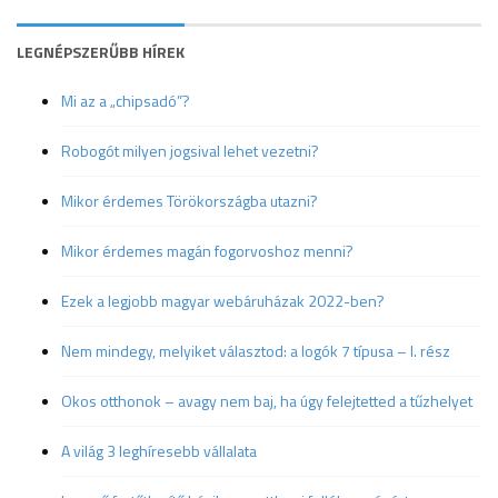
LEGNÉPSZERŰBB HÍREK
Mi az a „chipsadó”?
Robogót milyen jogsival lehet vezetni?
Mikor érdemes Törökországba utazni?
Mikor érdemes magán fogorvoshoz menni?
Ezek a legjobb magyar webáruházak 2022-ben?
Nem mindegy, melyiket választod: a logók 7 típusa – I. rész
Okos otthonok – avagy nem baj, ha úgy felejtetted a tűzhelyet
A világ 3 leghíresebb vállalata