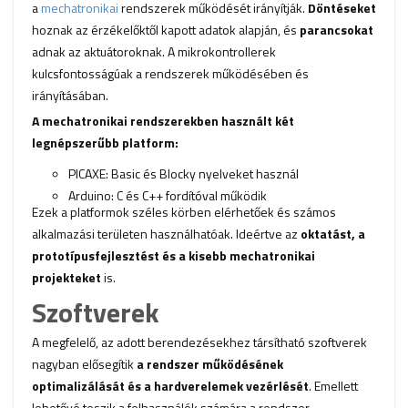
a
mechatronikai
rendszerek működését irányítják.
Döntéseket
hoznak az érzékelőktől kapott adatok alapján, és
parancsokat
adnak az aktuátoroknak. A mikrokontrollerek
kulcsfontosságúak a rendszerek működésében és
irányításában.
A
mechatronikai
rendszerekben használt két
legnépszerűbb platform:
PICAXE: Basic és Blocky nyelveket használ
Arduino: C és C++ fordítóval működik
Ezek a platformok széles körben elérhetőek és számos
alkalmazási területen használhatóak. Ideértve az
oktatást, a
prototípusfejlesztést és a kisebb
mechatronikai
projekteket
is.
Szoftverek
A megfelelő, az adott berendezésekhez társítható szoftverek
nagyban elősegítik
a rendszer működésének
optimalizálását és a hardverelemek vezérlését
. Emellett
lehetővé teszik a felhasználók számára a rendszer