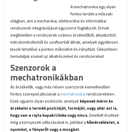
A mechatronika egy olyan
fontos terület a műszaki
világban, ami a mechanikai, elektronikai és informatikai
rendszerek integrációjával egyszerre foglalkozik. Ennek
megfelelően a rendszerek számos érzékelőből, aktuátorból,
mikrokontrollerből és szoftverből állnak, amelyek együttesen
teszik lehetővé a pontos működést és irányítást. Cikkünkben
bemutatjuk ezeket az alkatrészeket és rendszereket.
Szenzorok a
mechatronikákban
Az érzékelők, vagy más néven szenzorok kiemelkedően
fontos szerepet játszanak a
mechatronikai
rendszerekben.
Ezek ugyanis olyan eszközök, amelyek
képesek mérni és
érzékelni a termék pozícióját, formáját, vagy akár azt is,
hogy van-e rajta kupak/címke vagy nincs.
Emellett érzékeli
még a környezeti változásokat is, például a
hőmérsékletet, a
nyomást, a fényerőt vagy a mozgást.