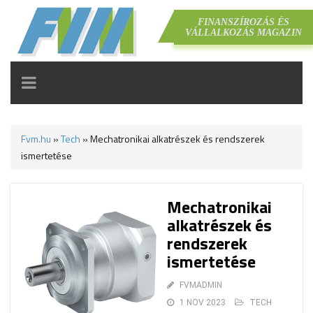
FINANSZÍROZÁS ÉS
VÁLLALKOZÁS MAGAZIN
TOGGLE
NAVIGATION
Fvm.hu
»
Tech
»
Mechatronikai alkatrészek és rendszerek
ismertetése
Mechatronikai
alkatrészek és
rendszerek
ismertetése
FVMADMIN
1 NOV 2023
TECH