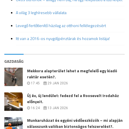
A világ 3 leghíresebb vállalata
Levegő fertőtlenítő házilag az otthoni fellélegezésért
Itt van a 2016-os nyugdíjpénztárak és hozamok listája!
GAZDASÁG
Mekkora alapterület lehet a megfelelő egy kiadó
raktár esetén?.
17:45
29 JAN 2026
Új év, új lendület: fedezd fel a Roosevelt Irodaház
előnyeit.
16:24
13 JAN 2026
Munkaruházat és egyéni védőeszközök – mi alapján
válasszunk valóban biztonságos felszerelést?.