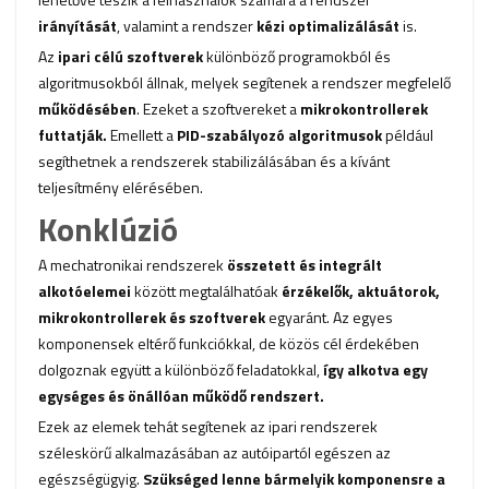
irányítását
, valamint a rendszer
kézi optimalizálását
is.
Az
ipari célú szoftverek
különböző programokból és
algoritmusokból állnak, melyek segítenek a rendszer megfelelő
működésében
. Ezeket a szoftvereket a
mikrokontrollerek
futtatják.
Emellett a
PID-szabályozó algoritmusok
például
segíthetnek a rendszerek stabilizálásában és a kívánt
teljesítmény elérésében.
Konklúzió
A mechatronikai rendszerek
összetett és integrált
alkotóelemei
között megtalálhatóak
érzékelők, aktuátorok,
mikrokontrollerek és szoftverek
egyaránt. Az egyes
komponensek eltérő funkciókkal, de közös cél érdekében
dolgoznak együtt a különböző feladatokkal,
így alkotva egy
egységes és önállóan működő rendszert.
Ezek az elemek tehát segítenek az ipari rendszerek
széleskörű alkalmazásában az autóipartól egészen az
egészségügyig.
Szükséged lenne bármelyik komponensre a