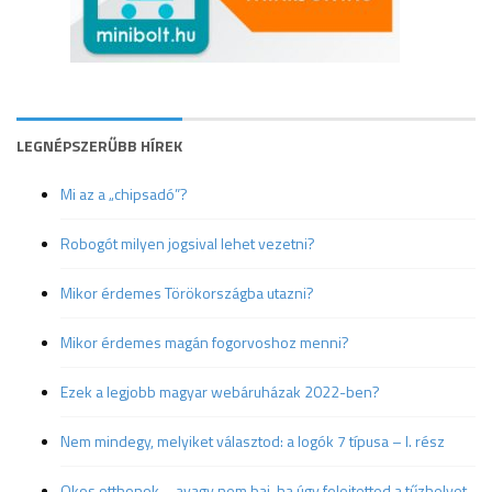
LEGNÉPSZERŰBB HÍREK
Mi az a „chipsadó”?
Robogót milyen jogsival lehet vezetni?
Mikor érdemes Törökországba utazni?
Mikor érdemes magán fogorvoshoz menni?
Ezek a legjobb magyar webáruházak 2022-ben?
Nem mindegy, melyiket választod: a logók 7 típusa – I. rész
Okos otthonok – avagy nem baj, ha úgy felejtetted a tűzhelyet