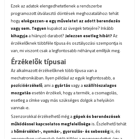
Ezek az adatok elengedhetetlenek a rendszerbe
programozott útválasztó döntések meghozatalához: tehát
hogy
elvégezzen-e egy műveletet az adott berendezés
vagy sem. Tegyen
kupakot az üvegek tetejére? Inkább
kihagyja
a hiányzó darabot?
Jelezzen esetleg hibát?
Az
érzékelőknek többféle típusa és osztályozási szempontja is
van, mi viszont csak a legfontosabb néhányat említjük meg.
Érzékelők típusai
Az alkalmazott érzékelőknek több típusa van a
mechatronikában. Ilyen például az egyik legfontosabb, a
pozícióérzékelő
, ami a
gyártás
vagy a
szállítószalagos
mozgatás
esetén érzékeli, hogy a termék, a csomagolás,
esetleg a címke vagy más szükséges dolgok a helyükön
vannak-e.
Szenzorokkal érzékelhető még a
gépek és berendezések
működéssel kapcsolatos megfelelősége
is. Észlelhető tehát
a
hőmérséklet-, nyomás-, gyorsulás- és sebesség
is, és
amennyiben valamelyik érték túllépi a megengedettet, úgy a