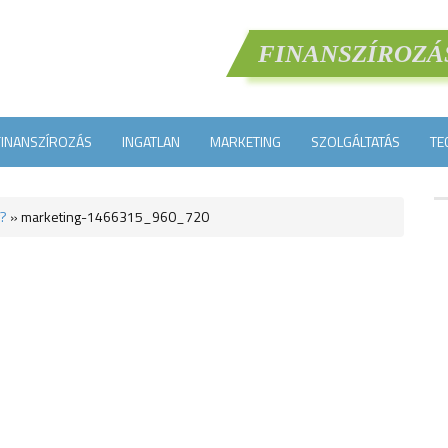
FINANSZÍROZÁ
FINANSZÍROZÁS
INGATLAN
MARKETING
SZOLGÁLTATÁS
TE
g?
»
marketing-1466315_960_720