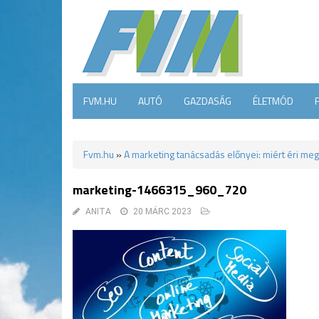
FVM.HU
AUTÓ
GAZDASÁG
ÉLETMÓD
Fvm.hu
»
A marketing tanácsadás előnyei: miért éri me
marketing-1466315_960_720
ANITA
20 MÁRC 2023