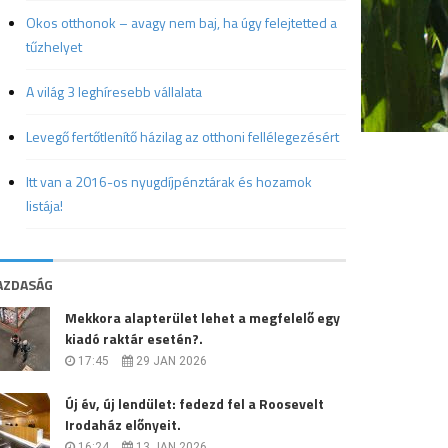
Okos otthonok – avagy nem baj, ha úgy felejtetted a
tűzhelyet
A világ 3 leghíresebb vállalata
Levegő fertőtlenítő házilag az otthoni fellélegezésért
Itt van a 2016-os nyugdíjpénztárak és hozamok
listája!
AZDASÁG
Mekkora alapterület lehet a megfelelő egy
kiadó raktár esetén?.
17:45
29 JAN 2026
Új év, új lendület: fedezd fel a Roosevelt
Irodaház előnyeit.
16:24
13 JAN 2026