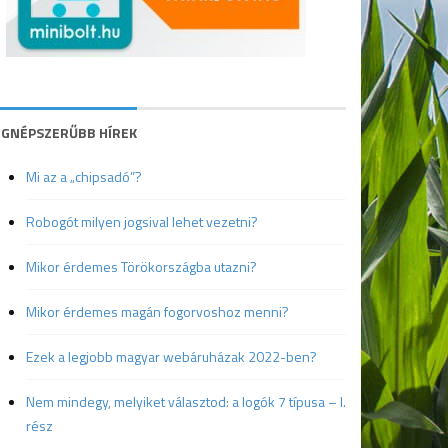
EGNÉPSZERŰBB HÍREK
Mi az a „chipsadó”?
Robogót milyen jogsival lehet vezetni?
Mikor érdemes Törökországba utazni?
Mikor érdemes magán fogorvoshoz menni?
Ezek a legjobb magyar webáruházak 2022-ben?
Nem mindegy, melyiket választod: a logók 7 típusa – I.
rész