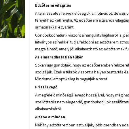
Edzőtermi világítás
A természetes fények elősegítik a motivációt, de sajn
fényekhez kell nyúlni. Az edzőterem általános világít
armatúrákkal egyaránt.
Gondoskodhatunk viszont a hangulatvilágításról is, pél
látványos színekkel tudja feldobni az edzőterem atmosz
megtalálható, amely jól alkalmazható az edzőtermek fun
Az elmaradhatatlan tükör
Sokan úgy gondolják, hogy az edzőteremben felszerelt 
szolgálják. Ezek a tükrök viszont a helyes testtartás é
Mindemellett optikailag is nagyítják a teret.
Friss levegő
A megfelelő minőségű levegő hozzájárul, hogy még ha
szellőztetés nem elegendő, gondoskodjunk szellőztet
alkalmazásáról.
A zene a minden
Néhány edzőteremben azt vallják, jobb csendben edzen