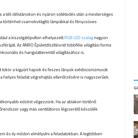
os a téli délutánokon és nyáron sötétedés után a mesterséges
ása történhet csarnokvilágító lámpákkal és fénycsöves
dául a kiszolgálópulton elhelyezett
RGB LED szalag
nagyon
féráját. Az ANRO Épületdíszítésnél többféle világítási forma
kcionális és hangulatteremtő világításához is.
tükör a kigyúrt hapsik és feszes lányok exhibicionizmusát
s a helyes feladat végrehajtás ellenőrzésére is nagyszerűek.
G
tékonyabb edzést végezzünk. Ha az ablakon történő
őrendszer vagy más ventilátoros légcserélő készülék
i és ily módon elmélyülni a feladatokban. A legtöbben