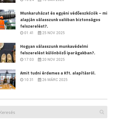
Munkaruházat és egyéni védőeszközök – mi
alapján válasszunk valóban biztonságos
felszerelést?.
01:41
25 NOV 2025
Hogyan válasszunk munkavédelmi
felszerelést különböző iparágakban?.
17:03
20 NOV 2025
Amit tudni érdemes a Kft. alapításról.
10:31
26 MÁRC 2025