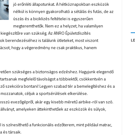
jó erőnléti állapotunkat. A hétköznapokban eszközök
nélkül is könnyen gyakorolható a sétálás és futás, de az
úszás és a biciklizés feltételei is egyszerűen
megteremthetők. Nem ez a helyzet, ha valamilyen
 kiegészítőre van szükség. Az ANRO Épületdíszítés
L
 berendezéséhez is találunk ötleteket, most viszont
nácsot, hogy a végeredmény ne csak praktikus, hanem
pvetően szükséges a biztonságos edzéshez. Hagyjunk elegendő
 tartsanak megfelelő távolságot a többiektől, csökkentvén a
öző szekcióra bontani! Legyen szabad tér a bemelegítéshez és a
 mozzanatok, céljuk a sportsérülések elkerülése.
osszú evezőgépről, akár egy kisebb méretű airbike-ról van szó.
 állványt, amelyeken áttekinthetőek az eszközök és súlyok,
 is színesíthető a funkcionális edzőterem, mint például matrac,
a és társaik.