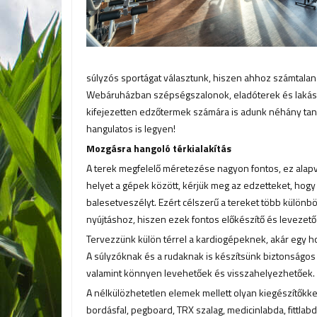
súlyzós sportágat választunk, hiszen ahhoz számtalan
Webáruházban szépségszalonok, eladóterek és lakások
kifejezetten edzőtermek számára is adunk néhány ta
hangulatos is legyen!
Mozgásra hangoló térkialakítás
A terek megfelelő méretezése nagyon fontos, ez ala
helyet a gépek között, kérjük meg az edzetteket, hogy
balesetveszélyt. Ezért célszerű a tereket több különb
nyújtáshoz, hiszen ezek fontos előkészítő és levezető
Tervezzünk külön térrel a kardiogépeknek, akár egy h
A súlyzóknak és a rudaknak is készítsünk biztonságos
valamint könnyen levehetőek és visszahelyezhetőek.
A nélkülözhetetlen elemek mellett olyan kiegészítőkkel
bordásfal, pegboard, TRX szalag, medicinlabda, fittlabd