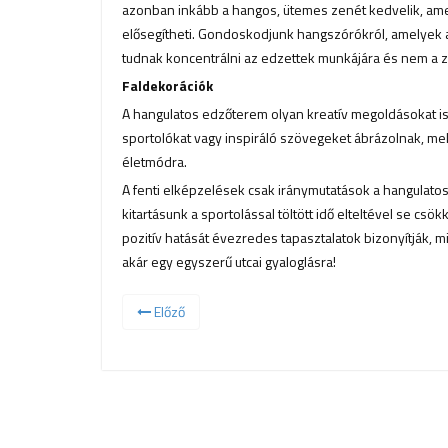
azonban inkább a hangos, ütemes zenét kedvelik, amel
elősegítheti. Gondoskodjunk hangszórókról, amelyek ak
tudnak koncentrálni az edzettek munkájára és nem a zen
Faldekorációk
A hangulatos edzőterem olyan kreatív megoldásokat is 
sportolókat vagy inspiráló szövegeket ábrázolnak, me
életmódra.
A fenti elképzelések csak iránymutatások a hangulatos
kitartásunk a sportolással töltött idő elteltével se c
pozitív hatását évezredes tapasztalatok bizonyítják, mi
akár egy egyszerű utcai gyaloglásra!
Előző