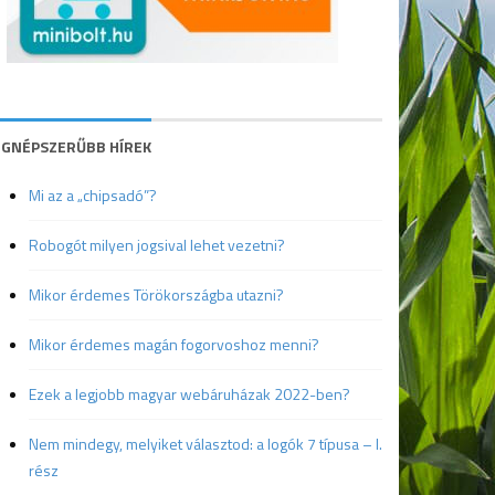
EGNÉPSZERŰBB HÍREK
Mi az a „chipsadó”?
Robogót milyen jogsival lehet vezetni?
Mikor érdemes Törökországba utazni?
Mikor érdemes magán fogorvoshoz menni?
Ezek a legjobb magyar webáruházak 2022-ben?
Nem mindegy, melyiket választod: a logók 7 típusa – I.
rész