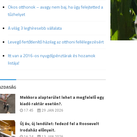
Okos otthonok – avagy nem baj, ha úgy felejtetted a
tűzhelyet
A világ 3 leghíresebb vállalata
Levegő fertőtlenítő házilag az otthoni fellélegezésért
Itt van a 2016-os nyugdíjpénztárak és hozamok
listája!
AZDASÁG
Mekkora alapterület lehet a megfelelő egy
kiadó raktár esetén?.
17:45
29 JAN 2026
Új év, új lendület: fedezd fel a Roosevelt
Irodaház előnyeit.
16:24
13 JAN 2026