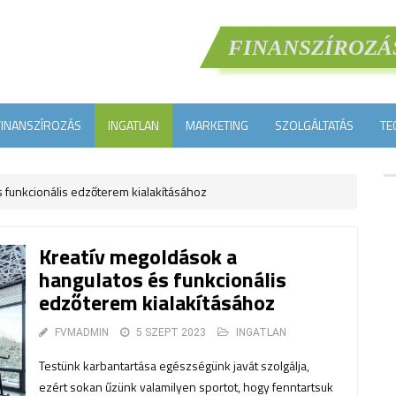
FINANSZÍROZÁ
FINANSZÍROZÁS
INGATLAN
MARKETING
SZOLGÁLTATÁS
TE
 funkcionális edzőterem kialakításához
Kreatív megoldások a
hangulatos és funkcionális
edzőterem kialakításához
FVMADMIN
5 SZEPT 2023
INGATLAN
Testünk karbantartása egészségünk javát szolgálja,
ezért sokan űzünk valamilyen sportot, hogy fenntartsuk