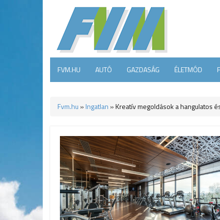
FVM.HU
AUTÓ
GAZDASÁG
ÉLETMÓD
Fvm.hu
»
Ingatlan
»
Kreatív megoldások a hangulatos és