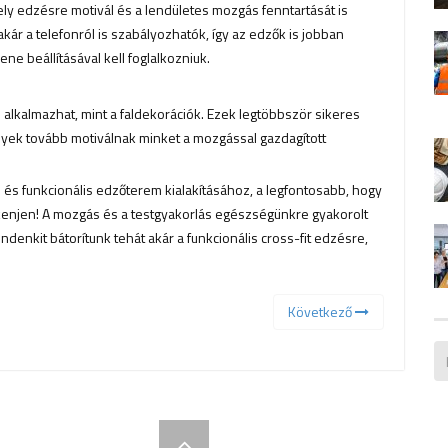
y edzésre motivál és a lendületes mozgás fenntartását is
ár a telefonról is szabályozhatók, így az edzők is jobban
e beállításával kell foglalkozniuk.
alkalmazhat, mint a faldekorációk. Ezek legtöbbször sikeres
lyek tovább motiválnak minket a mozgással gazdagított
 és funkcionális edzőterem kialakításához, a legfontosabb, hogy
sökkenjen! A mozgás és a testgyakorlás egészségünkre gyakorolt
ndenkit bátorítunk tehát akár a funkcionális cross-fit edzésre,
Következő
Designed By
Themeum