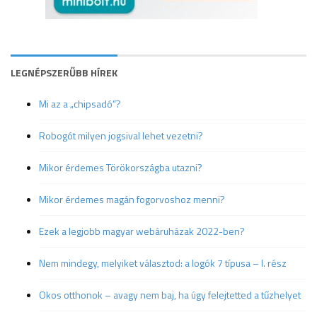
LEGNÉPSZERŰBB HÍREK
Mi az a „chipsadó”?
Robogót milyen jogsival lehet vezetni?
Mikor érdemes Törökországba utazni?
Mikor érdemes magán fogorvoshoz menni?
Ezek a legjobb magyar webáruházak 2022-ben?
Nem mindegy, melyiket választod: a logók 7 típusa – I. rész
Okos otthonok – avagy nem baj, ha úgy felejtetted a tűzhelyet