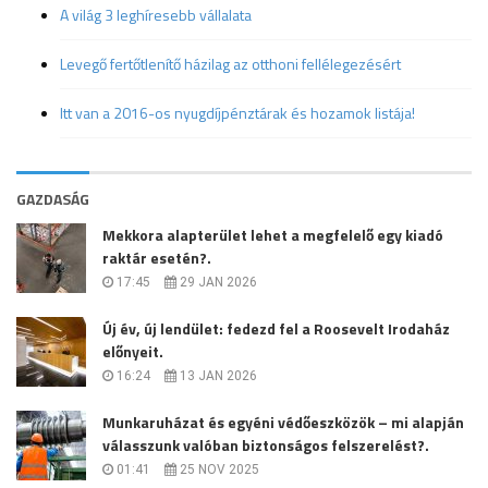
A világ 3 leghíresebb vállalata
Levegő fertőtlenítő házilag az otthoni fellélegezésért
Itt van a 2016-os nyugdíjpénztárak és hozamok listája!
GAZDASÁG
Mekkora alapterület lehet a megfelelő egy kiadó
raktár esetén?.
17:45
29 JAN 2026
Új év, új lendület: fedezd fel a Roosevelt Irodaház
előnyeit.
16:24
13 JAN 2026
Munkaruházat és egyéni védőeszközök – mi alapján
válasszunk valóban biztonságos felszerelést?.
01:41
25 NOV 2025