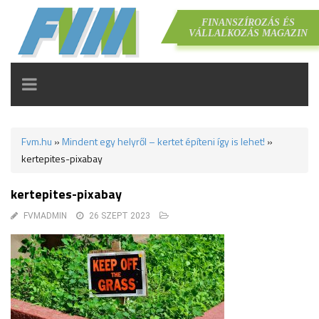
FINANSZÍROZÁS ÉS
VÁLLALKOZÁS MAGAZIN
TOGGLE
NAVIGATION
Fvm.hu
»
Mindent egy helyről – kertet építeni így is lehet!
»
kertepites-pixabay
kertepites-pixabay
FVMADMIN
26 SZEPT 2023