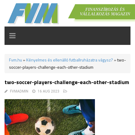
FINANSZÍROZÁS ÉS
VÁLLALKOZÁS MAGAZIN
TOGGLE
NAVIGATION
Fvm.hu
»
Kényelmes és ellenálló futballruházatra vágysz?
»
two-
soccer-players-challenge-each-other-stadium
two-soccer-players-challenge-each-other-stadium
FVMADMIN
16 AUG 2023