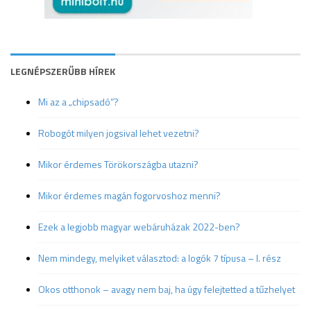
LEGNÉPSZERŰBB HÍREK
Mi az a „chipsadó”?
Robogót milyen jogsival lehet vezetni?
Mikor érdemes Törökországba utazni?
Mikor érdemes magán fogorvoshoz menni?
Ezek a legjobb magyar webáruházak 2022-ben?
Nem mindegy, melyiket választod: a logók 7 típusa – I. rész
Okos otthonok – avagy nem baj, ha úgy felejtetted a tűzhelyet