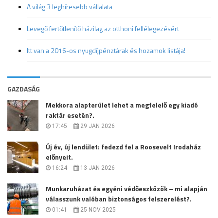
A világ 3 leghíresebb vállalata
Levegő fertőtlenítő házilag az otthoni fellélegezésért
Itt van a 2016-os nyugdíjpénztárak és hozamok listája!
GAZDASÁG
Mekkora alapterület lehet a megfelelő egy kiadó
raktár esetén?.
17:45
29 JAN 2026
Új év, új lendület: fedezd fel a Roosevelt Irodaház
előnyeit.
16:24
13 JAN 2026
Munkaruházat és egyéni védőeszközök – mi alapján
válasszunk valóban biztonságos felszerelést?.
01:41
25 NOV 2025