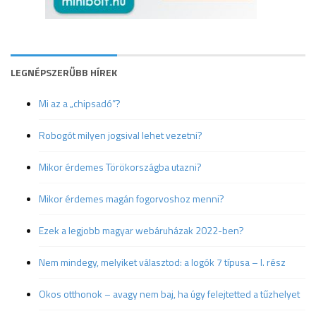
LEGNÉPSZERŰBB HÍREK
Mi az a „chipsadó”?
Robogót milyen jogsival lehet vezetni?
Mikor érdemes Törökországba utazni?
Mikor érdemes magán fogorvoshoz menni?
Ezek a legjobb magyar webáruházak 2022-ben?
Nem mindegy, melyiket választod: a logók 7 típusa – I. rész
Okos otthonok – avagy nem baj, ha úgy felejtetted a tűzhelyet