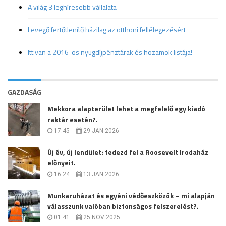
A világ 3 leghíresebb vállalata
Levegő fertőtlenítő házilag az otthoni fellélegezésért
Itt van a 2016-os nyugdíjpénztárak és hozamok listája!
GAZDASÁG
Mekkora alapterület lehet a megfelelő egy kiadó
raktár esetén?.
17:45
29 JAN 2026
Új év, új lendület: fedezd fel a Roosevelt Irodaház
előnyeit.
16:24
13 JAN 2026
Munkaruházat és egyéni védőeszközök – mi alapján
válasszunk valóban biztonságos felszerelést?.
01:41
25 NOV 2025