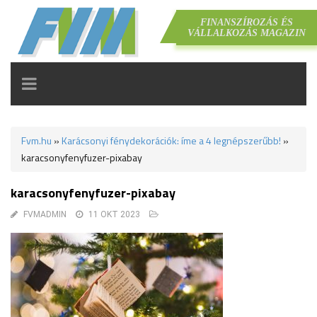
FINANSZÍROZÁS ÉS
VÁLLALKOZÁS MAGAZIN
TOGGLE
NAVIGATION
Fvm.hu
»
Karácsonyi fénydekorációk: íme a 4 legnépszerűbb!
»
karacsonyfenyfuzer-pixabay
karacsonyfenyfuzer-pixabay
FVMADMIN
11 OKT 2023