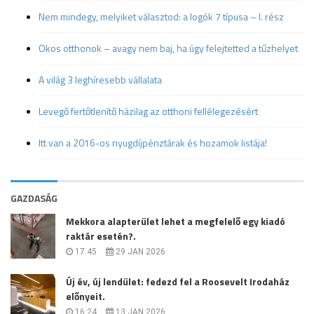
Nem mindegy, melyiket választod: a logók 7 típusa – I. rész
Okos otthonok – avagy nem baj, ha úgy felejtetted a tűzhelyet
A világ 3 leghíresebb vállalata
Levegő fertőtlenítő házilag az otthoni fellélegezésért
Itt van a 2016-os nyugdíjpénztárak és hozamok listája!
GAZDASÁG
Mekkora alapterület lehet a megfelelő egy kiadó
raktár esetén?.
17:45
29 JAN 2026
Új év, új lendület: fedezd fel a Roosevelt Irodaház
előnyeit.
16:24
13 JAN 2026