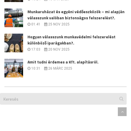
Munkaruházat és egyéni védőeszközök – mi alapján
válasszunk valóban biztonságos felszerelést?.
01:41
25 NOV 2025
Hogyan válasszunk munkavédelmi felszerelést
különböző iparágakban?.
17:03
20 NOV 2025
Amit tudni érdemes a Kft. alapításról.
10:31
26 MÁRC 2025
Designed By
Themeum