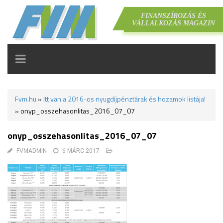
FINANSZÍROZÁS ÉS
VÁLLALKOZÁS MAGAZIN
TOGGLE
NAVIGATION
Fvm.hu
»
Itt van a 2016-os nyugdíjpénztárak és hozamok listája!
»
onyp_osszehasonlitas_2016_07_07
onyp_osszehasonlitas_2016_07_07
FVMADMIN
6 MÁRC 2017