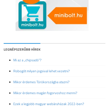
LEGNÉPSZERŰBB HÍREK
Mi az a „chipsadó”?
Robogót milyen jogsival lehet vezetni?
Mikor érdemes Törökországba utazni?
Mikor érdemes magán fogorvoshoz menni?
Ezek a legjobb magyar webáruházak 2022-ben?