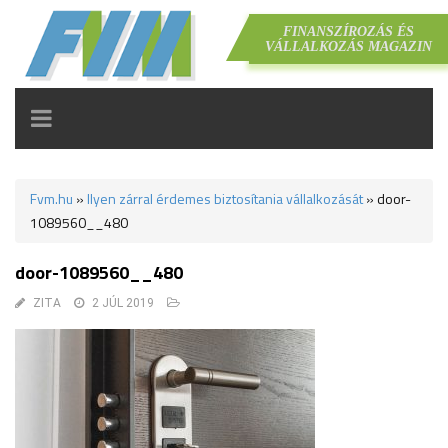
FINANSZÍROZÁS ÉS
VÁLLALKOZÁS MAGAZIN
TOGGLE
NAVIGATION
Fvm.hu
»
Ilyen zárral érdemes biztosítania vállalkozását
»
door-
1089560__480
door-1089560__480
ZITA
2 JÚL 2019