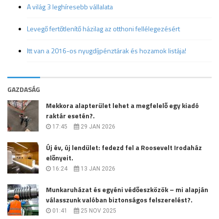
A világ 3 leghíresebb vállalata
Levegő fertőtlenítő házilag az otthoni fellélegezésért
Itt van a 2016-os nyugdíjpénztárak és hozamok listája!
GAZDASÁG
Mekkora alapterület lehet a megfelelő egy kiadó
raktár esetén?.
17:45
29 JAN 2026
Új év, új lendület: fedezd fel a Roosevelt Irodaház
előnyeit.
16:24
13 JAN 2026
Munkaruházat és egyéni védőeszközök – mi alapján
válasszunk valóban biztonságos felszerelést?.
01:41
25 NOV 2025