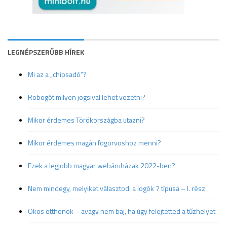
LEGNÉPSZERŰBB HÍREK
Mi az a „chipsadó”?
Robogót milyen jogsival lehet vezetni?
Mikor érdemes Törökországba utazni?
Mikor érdemes magán fogorvoshoz menni?
Ezek a legjobb magyar webáruházak 2022-ben?
Nem mindegy, melyiket választod: a logók 7 típusa – I. rész
Okos otthonok – avagy nem baj, ha úgy felejtetted a tűzhelyet