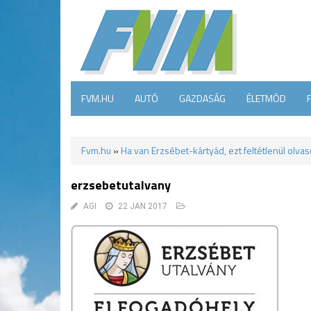
FVM.HU
AUTÓ
GAZDASÁG
ÉLETMÓD
Fvm.hu
»
Ha van Erzsébet-kártyád, ezt feltétlenül olvas
erzsebetutalvany
AGI
22 JAN 2017