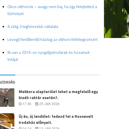
Okos otthonok – avagy nem baj, ha úgy felejtetted a
tűzhelyet
A világ 3 leghíresebb vállalata
Levegő fertőtlenítő házilag az otthoni fellélegezésért
Itt van a 2016-os nyugdíjpénztárak és hozamok
listája!
AZDASÁG
Mekkora alapterület lehet a megfelelő egy
kiadó raktár esetén?.
17:45
29 JAN 2026
Új év, új lendület: fedezd fel a Roosevelt
Irodaház előnyeit.
16:24
13 JAN 2026