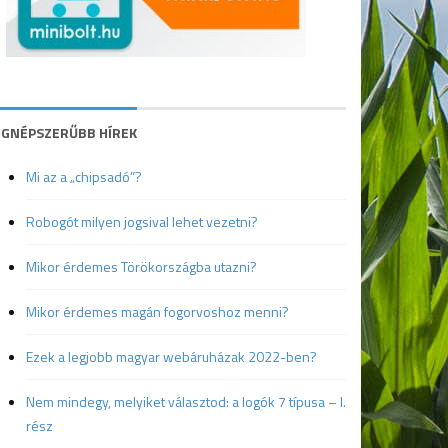
EGNÉPSZERŰBB HÍREK
Mi az a „chipsadó”?
Robogót milyen jogsival lehet vezetni?
Mikor érdemes Törökországba utazni?
Mikor érdemes magán fogorvoshoz menni?
Ezek a legjobb magyar webáruházak 2022-ben?
Nem mindegy, melyiket választod: a logók 7 típusa – I.
rész