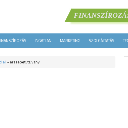
FINANSZÍROZÁ
FINANSZÍROZÁS
INGATLAN
MARKETING
SZOLGÁLTATÁS
TE
d el
»
erzsebetutalvany