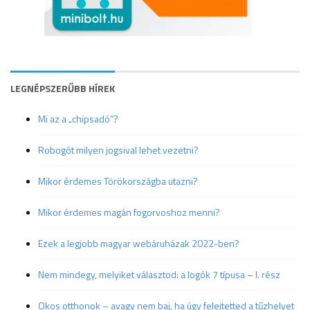
LEGNÉPSZERŰBB HÍREK
Mi az a „chipsadó”?
Robogót milyen jogsival lehet vezetni?
Mikor érdemes Törökországba utazni?
Mikor érdemes magán fogorvoshoz menni?
Ezek a legjobb magyar webáruházak 2022-ben?
Nem mindegy, melyiket választod: a logók 7 típusa – I. rész
Okos otthonok – avagy nem baj, ha úgy felejtetted a tűzhelyet