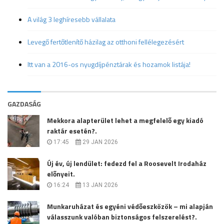
A világ 3 leghíresebb vállalata
Levegő fertőtlenítő házilag az otthoni fellélegezésért
Itt van a 2016-os nyugdíjpénztárak és hozamok listája!
GAZDASÁG
Mekkora alapterület lehet a megfelelő egy kiadó
raktár esetén?.
17:45
29 JAN 2026
Új év, új lendület: fedezd fel a Roosevelt Irodaház
előnyeit.
16:24
13 JAN 2026
Munkaruházat és egyéni védőeszközök – mi alapján
válasszunk valóban biztonságos felszerelést?.