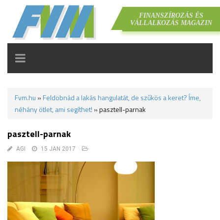
FINANSZÍROZÁS ÉS
VÁLLALKOZÁS MAGAZIN
TOGGLE
NAVIGATION
Fvm.hu
»
Feldobnád a lakás hangulatát, de szűkös a keret? Íme,
néhány ötlet, ami segíthet!
»
pasztell-parnak
pasztell-parnak
AGI
15 JAN 2017