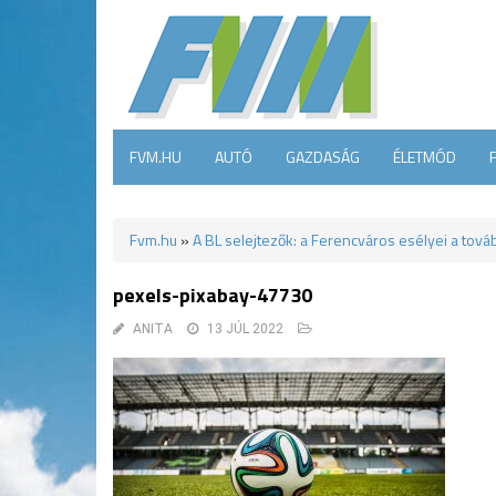
FVM.HU
AUTÓ
GAZDASÁG
ÉLETMÓD
Fvm.hu
»
A BL selejtezők: a Ferencváros esélyei a tová
pexels-pixabay-47730
ANITA
13 JÚL 2022