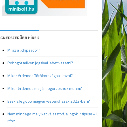
EGNÉPSZERŰBB HÍREK
Mi az a „chipsadó”?
Robogót milyen jogsival lehet vezetni?
Mikor érdemes Törökországba utazni?
Mikor érdemes magán fogorvoshoz menni?
Ezek a legjobb magyar webáruházak 2022-ben?
Nem mindegy, melyiket választod: a logók 7 típusa – I.
rész