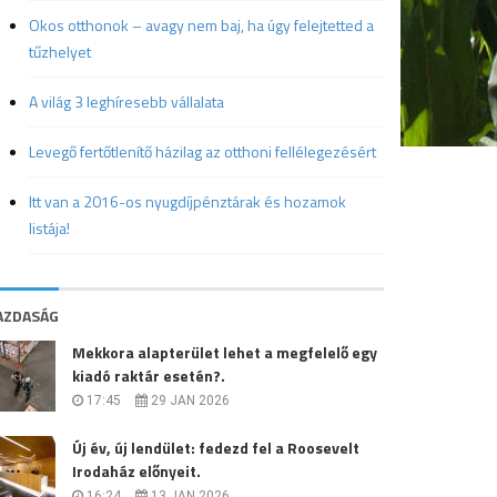
Okos otthonok – avagy nem baj, ha úgy felejtetted a
tűzhelyet
A világ 3 leghíresebb vállalata
Levegő fertőtlenítő házilag az otthoni fellélegezésért
Itt van a 2016-os nyugdíjpénztárak és hozamok
listája!
AZDASÁG
Mekkora alapterület lehet a megfelelő egy
kiadó raktár esetén?.
17:45
29 JAN 2026
Új év, új lendület: fedezd fel a Roosevelt
Irodaház előnyeit.
16:24
13 JAN 2026