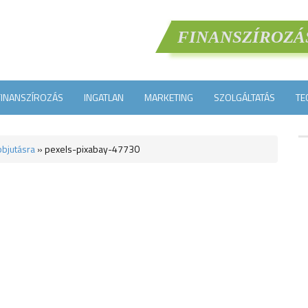
FINANSZÍROZÁ
FINANSZÍROZÁS
INGATLAN
MARKETING
SZOLGÁLTATÁS
TE
bbjutásra
»
pexels-pixabay-47730