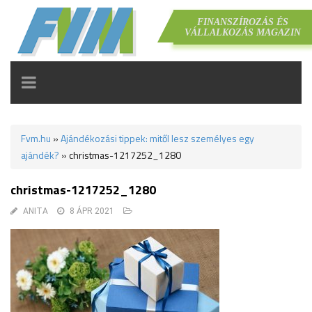
FINANSZÍROZÁS ÉS
VÁLLALKOZÁS MAGAZIN
TOGGLE
NAVIGATION
Fvm.hu
»
Ajándékozási tippek: mitől lesz személyes egy
ajándék?
»
christmas-1217252_1280
christmas-1217252_1280
ANITA
8 ÁPR 2021