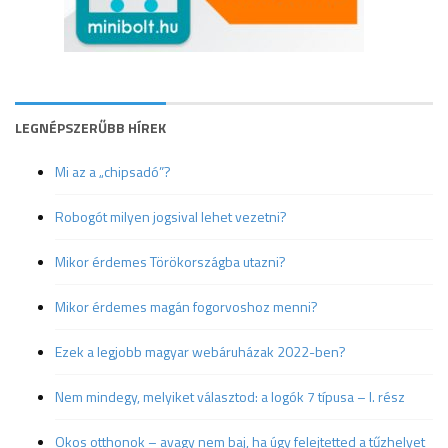
LEGNÉPSZERŰBB HÍREK
Mi az a „chipsadó”?
Robogót milyen jogsival lehet vezetni?
Mikor érdemes Törökországba utazni?
Mikor érdemes magán fogorvoshoz menni?
Ezek a legjobb magyar webáruházak 2022-ben?
Nem mindegy, melyiket választod: a logók 7 típusa – I. rész
Okos otthonok – avagy nem baj, ha úgy felejtetted a tűzhelyet