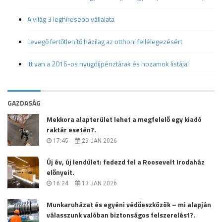
A világ 3 leghíresebb vállalata
Levegő fertőtlenítő házilag az otthoni fellélegezésért
Itt van a 2016-os nyugdíjpénztárak és hozamok listája!
GAZDASÁG
Mekkora alapterület lehet a megfelelő egy kiadó
raktár esetén?.
17:45
29 JAN 2026
Új év, új lendület: fedezd fel a Roosevelt Irodaház
előnyeit.
16:24
13 JAN 2026
Munkaruházat és egyéni védőeszközök – mi alapján
válasszunk valóban biztonságos felszerelést?.