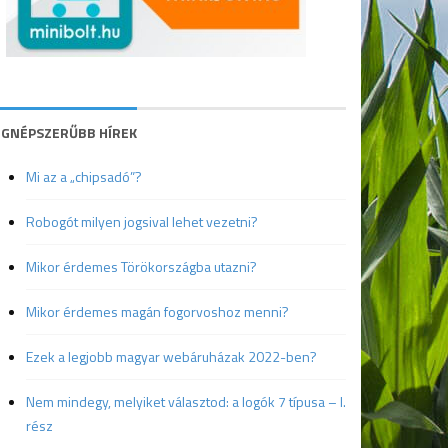
EGNÉPSZERŰBB HÍREK
Mi az a „chipsadó”?
Robogót milyen jogsival lehet vezetni?
Mikor érdemes Törökországba utazni?
Mikor érdemes magán fogorvoshoz menni?
Ezek a legjobb magyar webáruházak 2022-ben?
Nem mindegy, melyiket választod: a logók 7 típusa – I.
rész