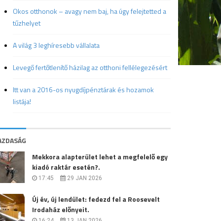
Okos otthonok – avagy nem baj, ha úgy felejtetted a
tűzhelyet
A világ 3 leghíresebb vállalata
Levegő fertőtlenítő házilag az otthoni fellélegezésért
Itt van a 2016-os nyugdíjpénztárak és hozamok
listája!
AZDASÁG
Mekkora alapterület lehet a megfelelő egy
kiadó raktár esetén?.
17:45
29 JAN 2026
Új év, új lendület: fedezd fel a Roosevelt
Irodaház előnyeit.
16:24
13 JAN 2026