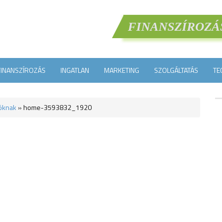
FINANSZÍROZÁ
FINANSZÍROZÁS
INGATLAN
MARKETING
SZOLGÁLTATÁS
TE
dóknak
»
home-3593832_1920