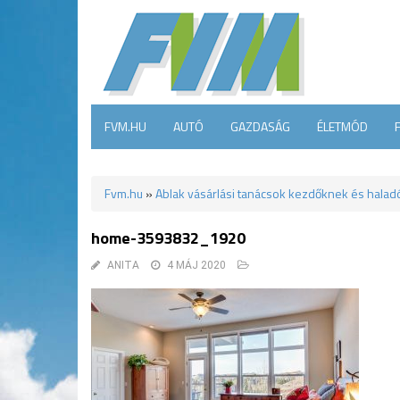
FVM.HU
AUTÓ
GAZDASÁG
ÉLETMÓD
Fvm.hu
»
Ablak vásárlási tanácsok kezdőknek és hala
home-3593832_1920
ANITA
4 MÁJ 2020