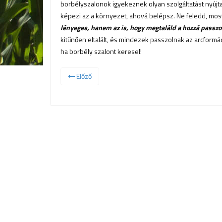
borbélyszalonok igyekeznek olyan szolgáltatást nyújtan
képezi az a környezet, ahová belépsz. Ne feledd, mo
lényeges, hanem az is, hogy megtaláld a hozzá passzol
kitűnően eltalált, és mindezek passzolnak az arcformá
ha borbély szalont keresel!
Előző