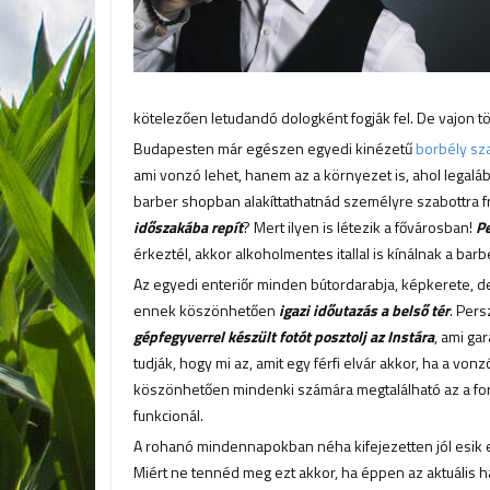
kötelezően letudandó dologként fogják fel. De vajon t
Budapesten már egészen egyedi kinézetű
borbély sz
ami vonzó lehet, hanem az a környezet is, ahol legalább
barber shopban alakíttathatnád személyre szabottra f
időszakába repít
? Mert ilyen is létezik a fővárosban!
Pe
érkeztél, akkor alkoholmentes itallal is kínálnak a ba
Az egyedi enteriőr minden bútordarabja, képkerete, d
ennek köszönhetően
igazi időutazás a belső tér
. Pers
gépfegyverrel készült fotót posztolj az Instára
, ami ga
tudják, hogy mi az, amit egy férfi elvár akkor, ha a vonz
köszönhetően mindenki számára megtalálható az a form
funkcionál.
A rohanó mindennapokban néha kifejezetten jól esik egy
Miért ne tennéd meg ezt akkor, ha éppen az aktuális 