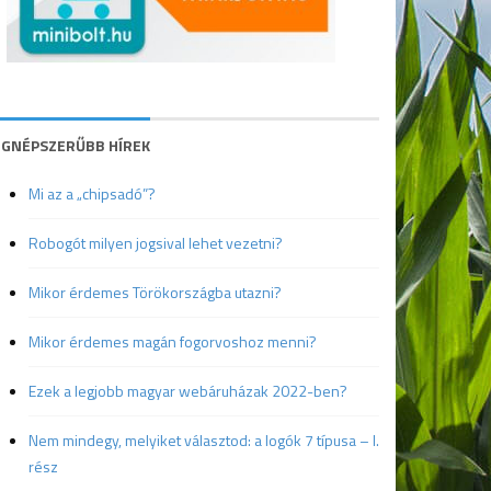
EGNÉPSZERŰBB HÍREK
Mi az a „chipsadó”?
Robogót milyen jogsival lehet vezetni?
Mikor érdemes Törökországba utazni?
Mikor érdemes magán fogorvoshoz menni?
Ezek a legjobb magyar webáruházak 2022-ben?
Nem mindegy, melyiket választod: a logók 7 típusa – I.
rész