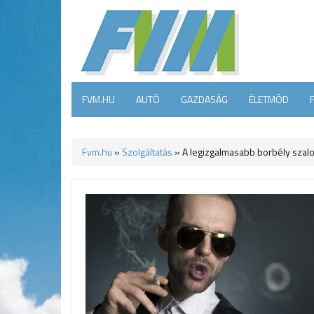
FVM.HU
AUTÓ
GAZDASÁG
ÉLETMÓD
Fvm.hu
»
Szolgáltatás
»
A legizgalmasabb borbély sza