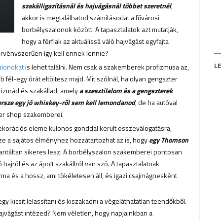
szakálligazításnál és hajvágásnál többet szeretnél
,
akkor is megtalálhatod számításodat a fővárosi
borbélyszalonok között. A tapasztalatok azt mutatják,
hogy a férfiak az aktuálissá váló hajvágást egyfajta
örvényszerűen így kell ennek lennie?
L
alonokat
is lehet találni. Nem csak a szakemberek profizmusa az,
 fél-egy órát eltöltesz majd. Mit szólnál, ha olyan gengszter
rizurád és szakállad, amely
a szesztilalom és a gengszterek
rsze egy jó whiskey-ről sem kell lemondanod
, de ha autóval
rber shop szakemberei.
ekorációs eleme különös gonddal került összeválogatásra,
ze a sajátos élményhez hozzátartozhat az is, hogy
egy Thomson
rantáltan sikeres lesz. A borbélyszalon szakemberei pontosan
ó hajról és az ápolt szakállról van szó. A tapasztalatnak
a és a hossz, ami tökéletesen áll, és igazi csajmágnesként
 kicsit lelassítani és kiszakadni a végeláthatatlan teendőkből.
hajvágást intézed? Nem véletlen, hogy napjainkban a