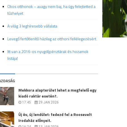
Okos otthonok – avagy nem baj, ha úgy felejtetted a
tűzhelyet
A világ 3 leghíresebb vállalata
Levegő fertőtlenítő házilag az otthoni fellélegezésért
Itt van a 2016-os nyugdíjpénztárak és hozamok
listája!
AZDASÁG
Mekkora alapterület lehet a megfelelő egy
kiadó raktár esetén?.
17:45
29 JAN 2026
Új év, új lendület: fedezd fel a Roosevelt
Irodaház előnyeit.
16:24
13 JAN 2026