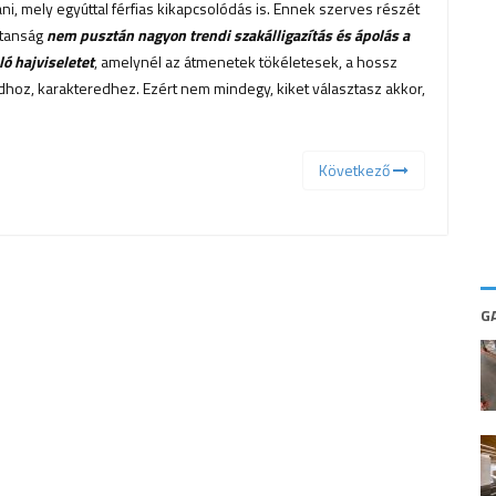
i, mely egyúttal férfias kikapcsolódás is. Ennek szerves részét
stanság
nem pusztán nagyon trendi szakálligazítás és ápolás a
ó hajviseletet
, amelynél az átmenetek tökéletesek, a hossz
dhoz, karakteredhez. Ezért nem mindegy, kiket választasz akkor,
Következő
G