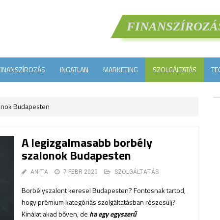
FINANSZÍROZÁ
FINANSZÍROZÁS
INGATLAN
MARKETING
SZOLGÁLTATÁS
TE
lonok Budapesten
A legizgalmasabb borbély
szalonok Budapesten
ANITA
7 FEBR 2020
SZOLGÁLTATÁS
Borbélyszalont keresel Budapesten? Fontosnak tartod,
hogy prémium kategóriás szolgáltatásban részesülj?
Kínálat akad bőven, de
ha egy egyszerű