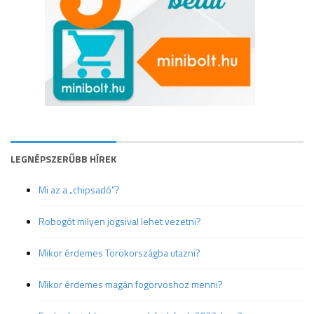
LEGNÉPSZERŰBB HÍREK
Mi az a „chipsadó”?
Robogót milyen jogsival lehet vezetni?
Mikor érdemes Törökországba utazni?
Mikor érdemes magán fogorvoshoz menni?