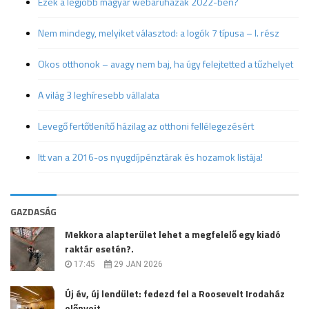
Ezek a legjobb magyar webáruházak 2022-ben?
Nem mindegy, melyiket választod: a logók 7 típusa – I. rész
Okos otthonok – avagy nem baj, ha úgy felejtetted a tűzhelyet
A világ 3 leghíresebb vállalata
Levegő fertőtlenítő házilag az otthoni fellélegezésért
Itt van a 2016-os nyugdíjpénztárak és hozamok listája!
GAZDASÁG
Mekkora alapterület lehet a megfelelő egy kiadó
raktár esetén?.
17:45
29 JAN 2026
Új év, új lendület: fedezd fel a Roosevelt Irodaház
előnyeit.