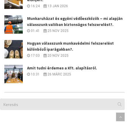
16:24
13 JAN 2026
Munkaruházat és egyéni védőeszközök – mi alapján
válasszunk valóban biztonságos felszerelést?.
01:41
25 NOV 2025
Hogyan válasszunk munkavédelmi felszerelést
különböző iparágakban?.
17:03
20 NOV 2025
Amit tudni érdemes a Kft. alapításról.
10:31
26 MÁRC 2025
Designed By
Themeum