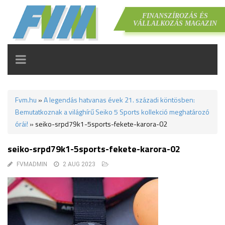
FINANSZÍROZÁS ÉS
VÁLLALKOZÁS MAGAZIN
TOGGLE
NAVIGATION
Fvm.hu
»
A legendás hatvanas évek 21. századi köntösben:
Bemutatkoznak a világhírű Seiko 5 Sports kollekció meghatározó
órái!
»
seiko-srpd79k1-5sports-fekete-karora-02
seiko-srpd79k1-5sports-fekete-karora-02
FVMADMIN
2 AUG 2023