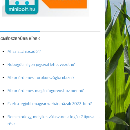
EGNÉPSZERŰBB HÍREK
Mi az a „chipsadó”?
Robogót milyen jogsival lehet vezetni?
Mikor érdemes Törökországba utazni?
Mikor érdemes magán fogorvoshoz menni?
Ezek a legjobb magyar webáruházak 2022-ben?
Nem mindegy, melyiket választod: a logók 7 típusa – I.
rész