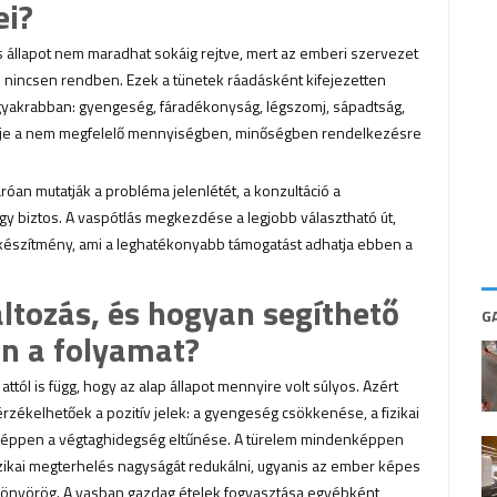
ei?
állapot nem maradhat sokáig rejtve, mert az emberi szervezet
n nincsen rendben. Ezek a tünetek ráadásként kifejezetten
yakrabban: gyengeség, fáradékonyság, légszomj, sápadtság,
edője a nem megfelelő mennyiségben, minőségben rendelkezésre
óan mutatják a probléma jelenlétét, a konzultáció a
gy biztos. A vaspótlás megkezdése a legjobb választható út,
 készítmény, ami a leghatékonyabb támogatást adhatja ebben a
ltozás, és hogyan segíthető
G
n a folyamat?
ttól is függ, hogy az alap állapot mennyire volt súlyos. Azért
zékelhetőek a pozitív jelek: a gyengeség csökkenése, a fizikai
y éppen a végtaghidegség eltűnése. A türelem mindenképpen
fizikai megterhelés nagyságát redukálni, ugyanis az ember képes
t könyörög. A vasban gazdag ételek fogyasztása egyébként