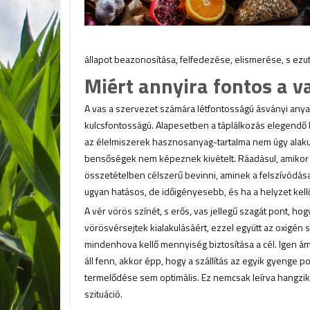
állapot beazonosítása, felfedezése, elismerése, s ezu
Miért annyira fontos a v
A vas a szervezet számára létfontosságú ásványi any
kulcsfontosságú. Alapesetben a táplálkozás elegendő 
az élelmiszerek hasznosanyag-tartalma nem úgy alaku
bensőségek nem képeznek kivételt. Ráadásul, amikor 
összetételben célszerű bevinni, aminek a felszívód
ugyan hatásos, de időigényesebb, és ha a helyzet kell
A vér vörös színét, s erős, vas jellegű szagát pont, ho
vörösvérsejtek kialakulásáért, ezzel együtt az oxigén s
mindenhova kellő mennyiség biztosítása a cél. Igen á
áll fenn, akkor épp, hogy a szállítás az egyik gyenge
termelődése sem optimális. Ez nemcsak leírva hangzik
szituáció.