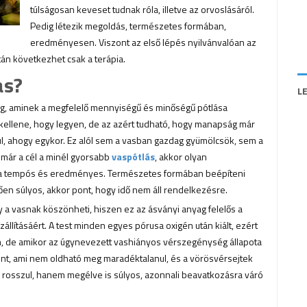
túlságosan keveset tudnak róla, illetve az orvoslásáról.
Pedig létezik megoldás, természetes formában,
eredményesen. Viszont az első lépés nyilvánvalóan az
tán következhet csak a terápia.
as?
L
ag, aminek a megfelelő mennyiségű és minőségű pótlása
kellene, hogy legyen, de az azért tudható, hogy manapság már
l, ahogy egykor. Ez alól sem a vasban gazdag gyümölcsök, sem a
már a cél a minél gyorsabb
vaspótlás
, akkor olyan
ása tempós és eredményes. Természetes formában beépíteni
ően súlyos, akkor pont, hogy idő nem áll rendelkezésre.
gy a vasnak köszönheti, hiszen ez az ásványi anyag felelős a
zállításáért. A test minden egyes pórusa oxigén után kiált, ezért
m, de amikor az úgynevezett vashiányos vérszegénység állapota
 pont, ami nem oldható meg maradéktalanul, és a vörösvérsejtek
 rosszul, hanem megélve is súlyos, azonnali beavatkozásra váró