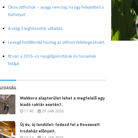
Okos otthonok – avagy nem baj, ha úgy felejtetted a
tűzhelyet
A világ 3 leghíresebb vállalata
Levegő fertőtlenítő házilag az otthoni fellélegezésért
Itt van a 2016-os nyugdíjpénztárak és hozamok
listája!
AZDASÁG
Mekkora alapterület lehet a megfelelő egy
kiadó raktár esetén?.
17:45
29 JAN 2026
Új év, új lendület: fedezd fel a Roosevelt
Irodaház előnyeit.
16:24
13 JAN 2026