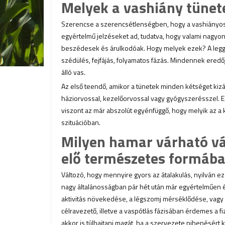
Melyek a vashiány tünet
Szerencse a szerencsétlenségben, hogy a vashiányos 
egyértelmű jelzéseket ad, tudatva, hogy valami nagyo
beszédesek és árulkodóak. Hogy melyek ezek? A legg
szédülés, fejfájás, folyamatos fázás. Mindennek er
álló vas.
Az első teendő, amikor a tünetek minden kétséget kizár
háziorvossal, kezelőorvossal vagy gyógyszerésszel. E
viszont az már abszolút egyénfüggő, hogy melyik az a
szituációban.
Milyen hamar várható vá
elő természetes formába
Változó, hogy mennyire gyors az átalakulás, nyilván ez a
nagy általánosságban pár hét után már egyértelműen ér
aktivitás növekedése, a légszomj mérséklődése, vag
célravezető, illetve a vaspótlás fázisában érdemes a 
akkor is túlhajtani magát, ha a szervezete pihenésér