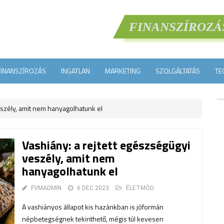
FINANSZÍROZÁ
FINANSZÍROZÁS
INGATLAN
MARKETING
SZOLGÁLTATÁS
TE
eszély, amit nem hanyagolhatunk el
Vashiány: a rejtett egészségügyi
veszély, amit nem
hanyagolhatunk el
FVMADMIN
6 DEC 2023
ÉLETMÓD
A vashiányos állapot kis hazánkban is jóformán
népbetegségnek tekinthető, mégis túl kevesen