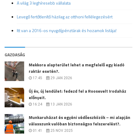
A világ 3 leghíresebb vállalata
Levegő fertőtlenítő házilag az otthoni fellélegezésért
Itt van a 2016-os nyugdíjpénztárak és hozamok listája!
GAZDASÁG
Mekkora alapterület lehet a megfelelő egy kiadó
raktár esetén?.
17:45
29 JAN 2026
Új év, új lendület: fedezd fel a Roosevelt Irodaház
előnyeit.
16:24
13 JAN 2026
Munkaruházat és egyéni védőeszközök – mi alapján
válasszunk valóban biztonságos felszerelést?.
01:41
25 NOV 2025