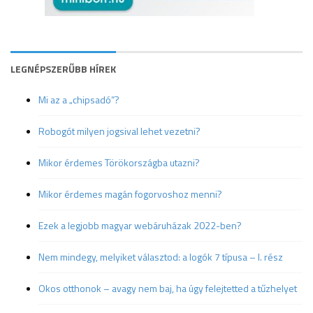
LEGNÉPSZERŰBB HÍREK
Mi az a „chipsadó”?
Robogót milyen jogsival lehet vezetni?
Mikor érdemes Törökországba utazni?
Mikor érdemes magán fogorvoshoz menni?
Ezek a legjobb magyar webáruházak 2022-ben?
Nem mindegy, melyiket választod: a logók 7 típusa – I. rész
Okos otthonok – avagy nem baj, ha úgy felejtetted a tűzhelyet