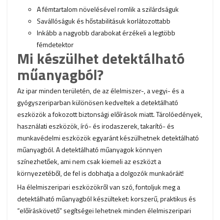
A fémtartalom növelésével romlik a szilárdságuk
Savállóságuk és hőstabilitásuk korlátozottabb
Inkább a nagyobb darabokat érzékeli a legtöbb
fémdetektor
Mi készülhet detektálható
műanyagból?
Az ipar minden területén, de az élelmiszer-, a vegyi- és a
gyógyszeriparban különösen kedveltek a detektálható
eszközök a fokozott biztonsági előírások miatt. Tárolóedények,
használati eszközök, író- és irodaszerek, takarító- és
munkavédelmi eszközök egyaránt készülhetnek detektálható
műanyagból. A detektálható műanyagok könnyen
színezhetőek, ami nem csak kiemeli az eszközt a
környezetéből, de fel is dobhatja a dolgozók munkaóráit!
Ha élelmiszeripari eszközökről van szó, fontoljuk meg a
detektálható műanyagból készülteket: korszerű, praktikus és
“előíráskövető” segítségei lehetnek minden élelmiszeripari