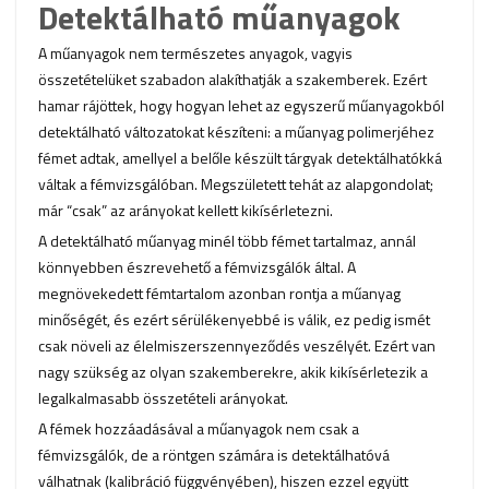
Detektálható műanyagok
A műanyagok nem természetes anyagok, vagyis
összetételüket szabadon alakíthatják a szakemberek. Ezért
hamar rájöttek, hogy hogyan lehet az egyszerű műanyagokból
detektálható változatokat készíteni: a műanyag polimerjéhez
fémet adtak, amellyel a belőle készült tárgyak detektálhatókká
váltak a fémvizsgálóban. Megszületett tehát az alapgondolat;
már “csak” az arányokat kellett kikísérletezni.
A detektálható műanyag minél több fémet tartalmaz, annál
könnyebben észrevehető a fémvizsgálók által. A
megnövekedett fémtartalom azonban rontja a műanyag
minőségét, és ezért sérülékenyebbé is válik, ez pedig ismét
csak növeli az élelmiszerszennyeződés veszélyét. Ezért van
nagy szükség az olyan szakemberekre, akik kikísérletezik a
legalkalmasabb összetételi arányokat.
A fémek hozzáadásával a műanyagok nem csak a
fémvizsgálók, de a röntgen számára is detektálhatóvá
válhatnak (kalibráció függvényében), hiszen ezzel együtt