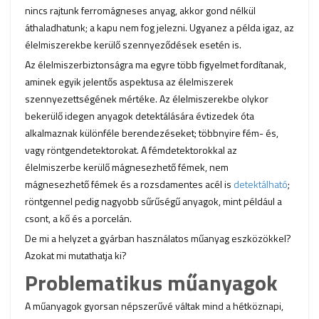
nincs rajtunk ferromágneses anyag, akkor gond nélkül
áthaladhatunk; a kapu nem fog jelezni. Ugyanez a példa igaz, az
élelmiszerekbe kerülő szennyeződések esetén is.
Az élelmiszerbiztonságra ma egyre több figyelmet fordítanak,
aminek egyik jelentős aspektusa az élelmiszerek
szennyezettségének mértéke. Az élelmiszerekbe olykor
bekerülő idegen anyagok detektálására évtizedek óta
alkalmaznak különféle berendezéseket; többnyire fém- és,
vagy röntgendetektorokat. A fémdetektorokkal az
élelmiszerbe kerülő mágnesezhető fémek, nem
mágnesezhető fémek és a rozsdamentes acél is
detektálható
;
röntgennel pedig nagyobb sűrűségű anyagok, mint például a
csont, a kő és a porcelán.
De mi a helyzet a gyárban használatos műanyag eszközökkel?
Azokat mi mutathatja ki?
Problematikus műanyagok
A műanyagok gyorsan népszerűvé váltak mind a hétköznapi,