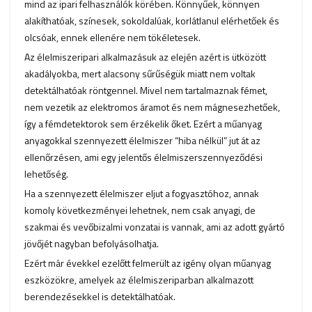
mind az ipari felhasználók körében. Könnyűek, könnyen
alakíthatóak, színesek, sokoldalúak, korlátlanul elérhetőek és
olcsóak, ennek ellenére nem tökéletesek.
Az élelmiszeripari alkalmazásuk az elején azért is ütközött
akadályokba, mert alacsony sűrűségük miatt nem voltak
detektálhatóak röntgennel. Mivel nem tartalmaznak fémet,
nem vezetik az elektromos áramot és nem mágnesezhetőek,
így a fémdetektorok sem érzékelik őket. Ezért a műanyag
anyagokkal szennyezett élelmiszer “hiba nélkül” jut át az
ellenőrzésen, ami egy jelentős élelmiszerszennyeződési
lehetőség.
Ha a szennyezett élelmiszer eljut a fogyasztóhoz, annak
komoly következményei lehetnek, nem csak anyagi, de
szakmai és vevőbizalmi vonzatai is vannak, ami az adott gyártó
jövőjét nagyban befolyásolhatja.
Ezért már évekkel ezelőtt felmerült az igény olyan műanyag
eszközökre, amelyek az élelmiszeriparban alkalmazott
berendezésekkel is detektálhatóak.