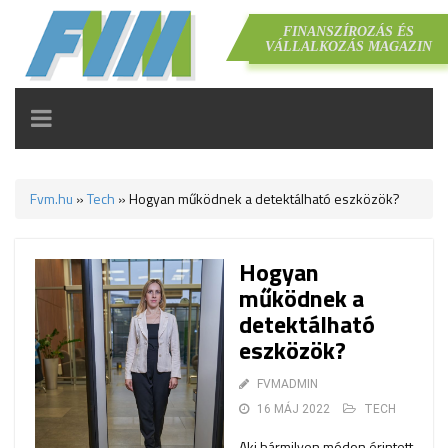
FINANSZÍROZÁS ÉS
VÁLLALKOZÁS MAGAZIN
TOGGLE
NAVIGATION
Fvm.hu
»
Tech
»
Hogyan működnek a detektálható eszközök?
Hogyan
működnek a
detektálható
eszközök?
FVMADMIN
16 MÁJ 2022
TECH
Aki bármilyen módon érintett