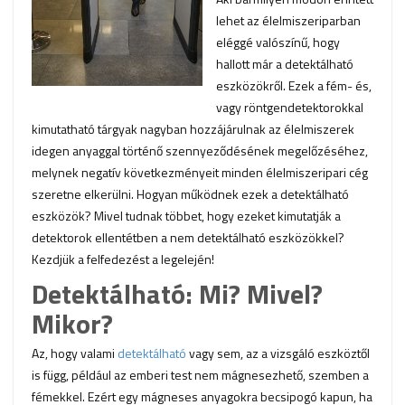
lehet az élelmiszeriparban
eléggé valószínű, hogy
hallott már a detektálható
eszközökről. Ezek a fém- és,
vagy röntgendetektorokkal
kimutatható tárgyak nagyban hozzájárulnak az élelmiszerek
idegen anyaggal történő szennyeződésének megelőzéséhez,
melynek negatív következményeit minden élelmiszeripari cég
szeretne elkerülni. Hogyan működnek ezek a detektálható
eszközök? Mivel tudnak többet, hogy ezeket kimutatják a
detektorok ellentétben a nem detektálható eszközökkel?
Kezdjük a felfedezést a legelején!
Detektálható: Mi? Mivel?
Mikor?
Az, hogy valami
detektálható
vagy sem, az a vizsgáló eszköztől
is függ, például az emberi test nem mágnesezhető, szemben a
fémekkel. Ezért egy mágneses anyagokra becsipogó kapun, ha