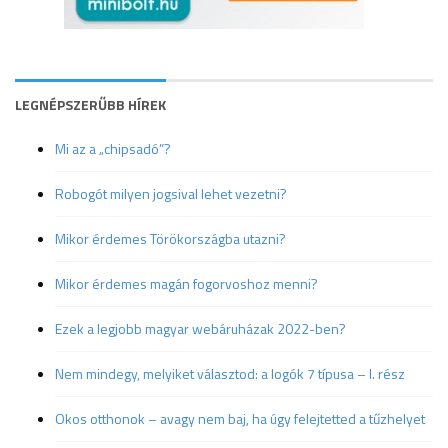
LEGNÉPSZERŰBB HÍREK
Mi az a „chipsadó”?
Robogót milyen jogsival lehet vezetni?
Mikor érdemes Törökországba utazni?
Mikor érdemes magán fogorvoshoz menni?
Ezek a legjobb magyar webáruházak 2022-ben?
Nem mindegy, melyiket választod: a logók 7 típusa – I. rész
Okos otthonok – avagy nem baj, ha úgy felejtetted a tűzhelyet