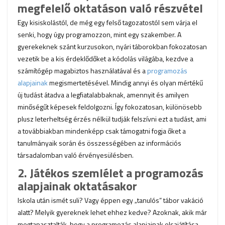
megfelelő oktatáson való részvétel
Egy kisiskolástól, de még egy felső tagozatostól sem várja el
senki, hogy úgy programozzon, mint egy szakember. A
gyerekeknek szánt kurzusokon, nyári táborokban fokozatosan
vezetik be a kis érdeklődőket a kódolás világába, kezdve a
számítógép magabiztos használatával és a
programozás
alapjainak
megismertetésével. Mindig annyi és olyan mértékű
új tudást átadva a legfiatalabbaknak, amennyit és amilyen
minőségűt képesek feldolgozni. Így fokozatosan, különösebb
plusz leterheltség érzés nélkül tudják felszívni ezt a tudást, ami
a továbbiakban mindenképp csak támogatni fogja őket a
tanulmányaik során és összességében az információs
társadalomban való érvényesülésben.
2. Játékos szemlélet a programozás
alapjainak oktatásakor
Iskola után ismét suli? Vagy éppen egy „tanulós” tábor vakáció
alatt? Melyik gyereknek lehet ehhez kedve? Azoknak, akik már
megtapasztalták, hogy a programozás alapjainak elsajátítása