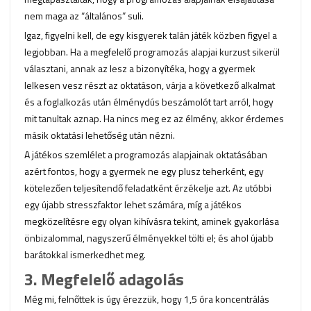
nem maga az “általános” suli.
Igaz, figyelni kell, de egy kisgyerek talán játék közben figyel a
legjobban. Ha a megfelelő programozás alapjai kurzust sikerül
választani, annak az lesz a bizonyítéka, hogy a gyermek
lelkesen vesz részt az oktatáson, várja a következő alkalmat
és a foglalkozás után élménydús beszámolót tart arról, hogy
mit tanultak aznap. Ha nincs meg ez az élmény, akkor érdemes
másik oktatási lehetőség után nézni.
A játékos szemlélet a programozás alapjainak oktatásában
azért fontos, hogy a gyermek ne egy plusz teherként, egy
kötelezően teljesítendő feladatként érzékelje azt. Az utóbbi
egy újabb stresszfaktor lehet számára, míg a játékos
megközelítésre egy olyan kihívásra tekint, aminek gyakorlása
önbizalommal, nagyszerű élményekkel tölti el; és ahol újabb
barátokkal ismerkedhet meg.
3. Megfelelő adagolás
Még mi, felnőttek is úgy érezzük, hogy 1,5 óra koncentrálás