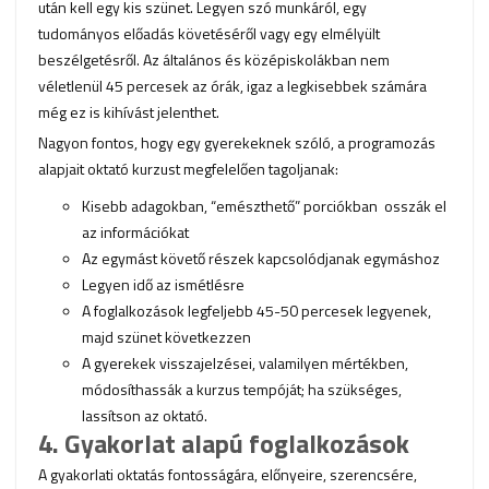
után kell egy kis szünet. Legyen szó munkáról, egy
tudományos előadás követéséről vagy egy elmélyült
beszélgetésről. Az általános és középiskolákban nem
véletlenül 45 percesek az órák, igaz a legkisebbek számára
még ez is kihívást jelenthet.
Nagyon fontos, hogy egy gyerekeknek szóló, a programozás
alapjait oktató kurzust megfelelően tagoljanak:
Kisebb adagokban, “emészthető” porciókban osszák el
az információkat
Az egymást követő részek kapcsolódjanak egymáshoz
Legyen idő az ismétlésre
A foglalkozások legfeljebb 45-50 percesek legyenek,
majd szünet következzen
A gyerekek visszajelzései, valamilyen mértékben,
módosíthassák a kurzus tempóját; ha szükséges,
lassítson az oktató.
4. Gyakorlat alapú foglalkozások
A gyakorlati oktatás fontosságára, előnyeire, szerencsére,