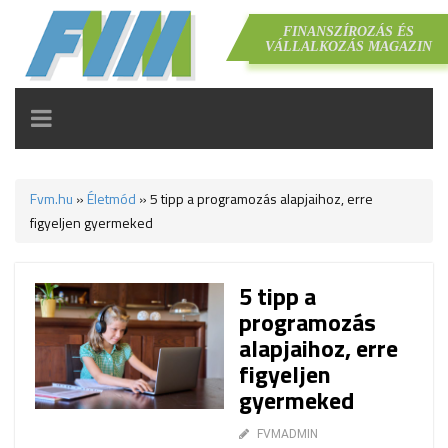
FINANSZÍROZÁS ÉS
VÁLLALKOZÁS MAGAZIN
TOGGLE
NAVIGATION
Fvm.hu
»
Életmód
»
5 tipp a programozás alapjaihoz, erre
figyeljen gyermeked
5 tipp a
programozás
alapjaihoz, erre
figyeljen
gyermeked
FVMADMIN