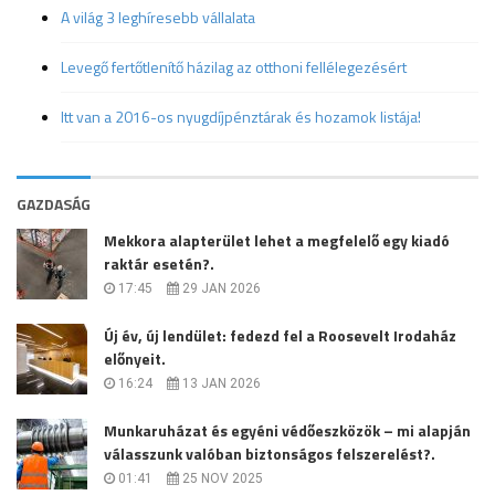
A világ 3 leghíresebb vállalata
Levegő fertőtlenítő házilag az otthoni fellélegezésért
Itt van a 2016-os nyugdíjpénztárak és hozamok listája!
GAZDASÁG
Mekkora alapterület lehet a megfelelő egy kiadó
raktár esetén?.
17:45
29 JAN 2026
Új év, új lendület: fedezd fel a Roosevelt Irodaház
előnyeit.
16:24
13 JAN 2026
Munkaruházat és egyéni védőeszközök – mi alapján
válasszunk valóban biztonságos felszerelést?.
01:41
25 NOV 2025