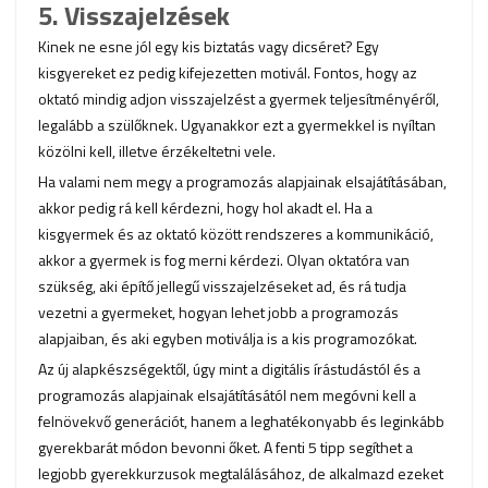
5. Visszajelzések
Kinek ne esne jól egy kis biztatás vagy dicséret? Egy
kisgyereket ez pedig kifejezetten motivál. Fontos, hogy az
oktató mindig adjon visszajelzést a gyermek teljesítményéről,
legalább a szülőknek. Ugyanakkor ezt a gyermekkel is nyíltan
közölni kell, illetve érzékeltetni vele.
Ha valami nem megy a programozás alapjainak elsajátításában,
akkor pedig rá kell kérdezni, hogy hol akadt el. Ha a
kisgyermek és az oktató között rendszeres a kommunikáció,
akkor a gyermek is fog merni kérdezi. Olyan oktatóra van
szükség, aki építő jellegű visszajelzéseket ad, és rá tudja
vezetni a gyermeket, hogyan lehet jobb a programozás
alapjaiban, és aki egyben motiválja is a kis programozókat.
Az új alapkészségektől, úgy mint a digitális írástudástól és a
programozás alapjainak elsajátításától nem megóvni kell a
felnövekvő generációt, hanem a leghatékonyabb és leginkább
gyerekbarát módon bevonni őket. A fenti 5 tipp segíthet a
legjobb gyerekkurzusok megtalálásához, de alkalmazd ezeket