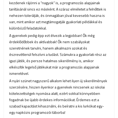
kezdenek rájönni a “nagyok” is, a programozás alapjainak
tanításánál sincs ez másként. A száraz elméletet a felnőttek is
nehezen tolerálják, és önmagában jóval kevesebb haszna is
van, mint amikor azt megtámogatják gyakorlati példákkal és
különböző feladatokkal.
A gyerekek pedig épp ezt élvezik a legjobban! Ők még
érdeklődőbbek és aktívabbak! Ők nem szabályokat
szeretnének tanulni, hanem alkalmazni azokat és
észrevétlenül felszívni a tudást. Számukra a gyakorlati rész az
igazi játék, és persze hatalmas sikerélmény is, amikor
elkészítik legelső játékukat már a programozás alapjainak
ismeretével.
A nyári szünet nagyszerű alkalom lehet ilyen új sikerélmények
szerzésére, hiszen ilyenkor a gyerekek nincsenek az iskolai
kötelezettségek nyomása alatt, ezért sokkal könnyebben
fogadnak be újabb érdekes információkat. Érdemes ezt a
szabad kapacitást kihasználni, és beíratni a kis lurkókat egy-
egy napközis programozói táborba!