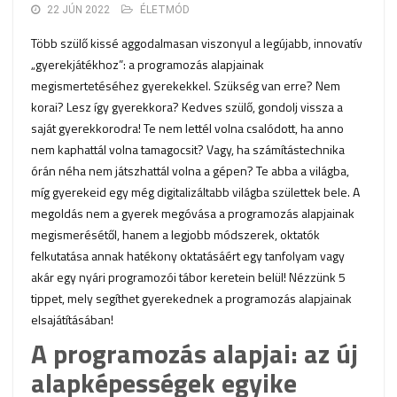
22 JÚN 2022
ÉLETMÓD
Több szülő kissé aggodalmasan viszonyul a legújabb, innovatív
„gyerekjátékhoz”: a programozás alapjainak
megismertetéséhez gyerekekkel. Szükség van erre? Nem
korai? Lesz így gyerekkora? Kedves szülő, gondolj vissza a
saját gyerekkorodra! Te nem lettél volna csalódott, ha anno
nem kaphattál volna tamagocsit? Vagy, ha számítástechnika
órán néha nem játszhattál volna a gépen? Te abba a világba,
míg gyerekeid egy még digitalizáltabb világba születtek bele. A
megoldás nem a gyerek megóvása a programozás alapjainak
megismerésétől, hanem a legjobb módszerek, oktatók
felkutatása annak hatékony oktatásáért egy tanfolyam vagy
akár egy nyári programozói tábor keretein belül! Nézzünk 5
tippet, mely segíthet gyerekednek a programozás alapjainak
elsajátításában!
A programozás alapjai: az új
alapképességek egyike